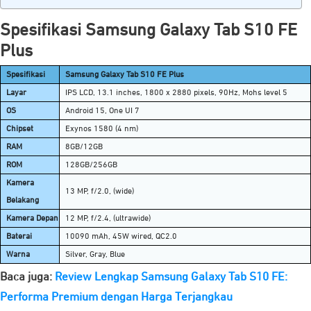
Spesifikasi Samsung Galaxy Tab S10 FE
Plus
Spesifikasi
Samsung Galaxy Tab S10 FE Plus
Layar
IPS LCD, 13.1 inches, 1800 x 2880 pixels, 90Hz, Mohs level 5
OS
Android 15, One UI 7
Chipset
Exynos 1580 (4 nm)
RAM
8GB/12GB
ROM
128GB/256GB
Kamera
13 MP, f/2.0, (wide)
Belakang
Kamera Depan
12 MP, f/2.4, (ultrawide)
Baterai
10090 mAh, 45W wired, QC2.0
Warna
Silver, Gray, Blue
Baca juga:
Review Lengkap Samsung Galaxy Tab S10 FE:
Performa Premium dengan Harga Terjangkau