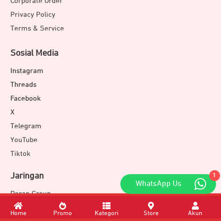
Corporate Order
Privacy Policy
Terms & Service
Sosial Media
Instagram
Threads
Facebook
X
Telegram
YouTube
Tiktok
Jaringan
1
WhatsApp Us
Doran Group
Doran Souvenir
Home
Promo
Kategori
Store
Akun
Doran Development