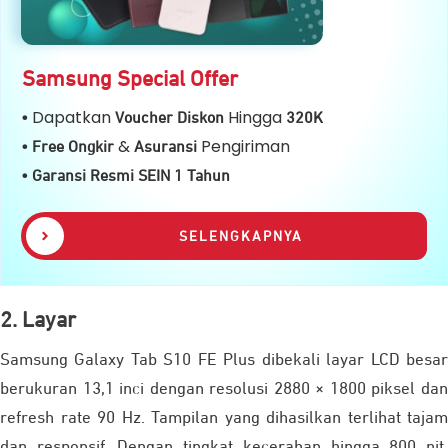
Samsung Special Offer
Dapatkan
Hingga
•
Voucher Diskon
32
0K
&
Pengiriman
• Free Ongkir
Asuransi
• Garansi Resmi SEIN 1 Tahun
SELENGKAPNYA
2. Layar
Samsung Galaxy Tab S10 FE Plus dibekali layar LCD besar
berukuran 13,1 inci dengan resolusi 2880 × 1800 piksel dan
refresh rate 90 Hz. Tampilan yang dihasilkan terlihat tajam
dan responsif. Dengan tingkat kecerahan hingga 800 nit,