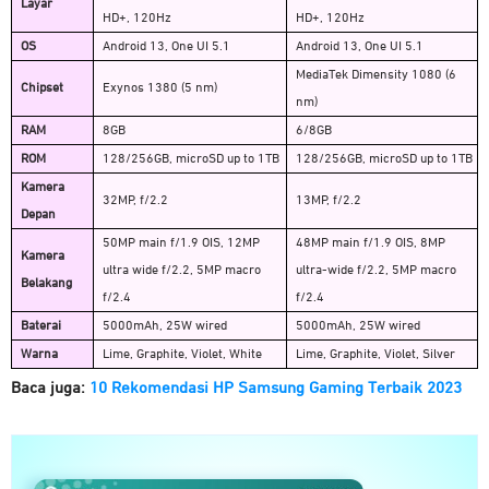
Layar
HD+, 120Hz
HD+, 120Hz
OS
Android 13, One UI 5.1
Android 13, One UI 5.1
MediaTek Dimensity 1080 (6
Chipset
Exynos 1380 (5 nm)
nm)
RAM
8GB
6/8GB
ROM
128/256GB, microSD up to 1TB
128/256GB, microSD up to 1TB
Kamera
32MP, f/2.2
13MP, f/2.2
Depan
50MP main f/1.9 OIS, 12MP
48MP main f/1.9 OIS, 8MP
Kamera
ultra wide f/2.2, 5MP macro
ultra-wide f/2.2, 5MP macro
Belakang
f/2.4
f/2.4
Baterai
5000mAh, 25W wired
5000mAh, 25W wired
Warna
Lime, Graphite, Violet, White
Lime, Graphite, Violet, Silver
Baca juga:
10 Rekomendasi HP Samsung Gaming Terbaik 2023