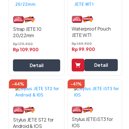
ini
memiliki
beberapa
varian.
Pilihan
Waterproof Pouch
Strap JETE 10
ini
JETE WT1
20/22mm
dapat
Rp
149.900
Rp
179.900
diambil
99.900
Rp
109.900
Rp
di
halaman
Detail
Detail
produk
-44%
-41%
Produk
ini
memiliki
beberapa
varian.
Pilihan
Stylus JETE iST3 for
Stylus JETE ST2 for
ini
IOS
Android & IOS