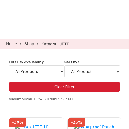
Home
Shop
Kategori: JETE
/
/
Filter by Availability :
Sort by :
Clear Filter
Menampilkan 109–120 dari 473 hasil
-39%
-33%
Produk