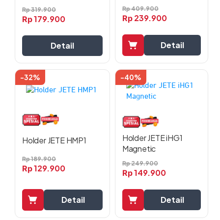
dapat
Rp
409.900
Rp
319.900
diambil
239.900
Rp
179.900
Rp
di
halaman
Detail
Detail
produk
-32%
-40%
Holder JETE iHG1
Holder JETE HMP1
Magnetic
Rp
189.900
Rp
249.900
129.900
Rp
149.900
Rp
Detail
Detail