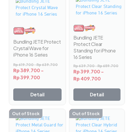
ini
ini
memiliki
memiliki
beberapa
beberapa
varian.
varian.
Pilihan
Pilihan
ini
ini
Bundling JETE
Bundling JETE Protect
dapat
dapat
Protect Clear
Crystal Wave for
diambil
diambil
Standing for iPhone
iPhone 16 Series
di
di
16 Series
halaman
halaman
Rp
619.700
-
Rp
639.700
Rp
639.700
-
Rp
659.700
produk
produk
389.700
-
Rp
399.700
-
Rp
399.700
Rp
409.700
Rp
Detail
Detail
-38%
Out of Stock
-37%
Out of Stock
Produk
Produk
ini
ini
memiliki
memiliki