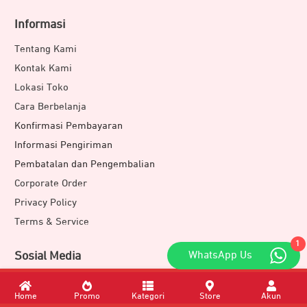
Informasi
Tentang Kami
Kontak Kami
Lokasi Toko
Cara Berbelanja
Konfirmasi Pembayaran
Informasi Pengiriman
Pembatalan dan Pengembalian
Corporate Order
Privacy Policy
Terms & Service
1
WhatsApp Us
Sosial Media
Instagram
Home
Promo
Kategori
Store
Akun
Threads