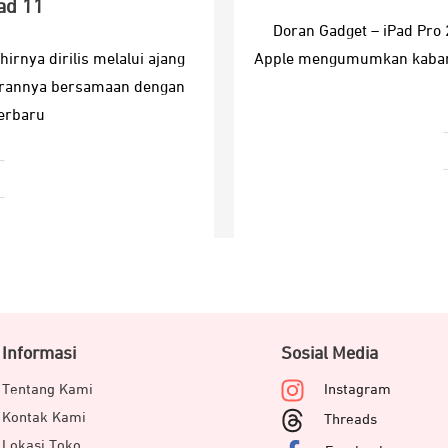
ad 11
Doran Gadget – iPad Pro
rnya dirilis melalui ajang
Apple mengumumkan kabar b
urannya bersamaan dengan
terbaru
Informasi
Sosial Media
Tentang Kami
Instagram
Kontak Kami
Threads
Lokasi Toko