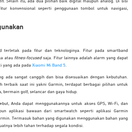
en.
Selain itu, ada dua pilihan baik digital maupun analog. Di sisi
itur konvensional seperti penggunaan tombol untuk navigasi,
igunakan
 terletak pada fitur dan teknologinya. Fitur pada smartband
ga atau
fitnes-focused
saja. Fitur lainnya adalah alarm yang dapat
i yang ada pada
Xiaomi Mi Band 5
.
ng ada sangat canggih dan bisa disesuaikan dengan kebutuhan.
 terbaik saat ini yakni Garmin, terdapat berbagai pilihan untuk
da, bermain golf, selancar dan gaya hidup.
rsebut, Anda dapat menggunakannya untuk akses GPS, Wi-Fi, dan
n aplikasi bawaan dari smartwatch seperti aplikasi Garmin
armin. Termasuk bahan yang digunakan menggunakan bahan yang
tnya lebih tahan terhadap segala kondisi.