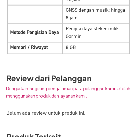
berolahraga seperti
jogging
atau latihan intens lainnya.
GNSS dengan musik: hingga
Pantau Kesehatan dari Mana Saja dan
8 jam
Kapan Saja
Pengisi daya steker milik
Metode Pengisian Daya
Garmin
Memori / Riwayat
8 GB
Review dari Pelanggan
Dengarkan langsung pengalaman para pelanggan kami setelah
menggunakan produk dan layanan kami.
Kesehatan adalah aset terbesar dan penting dalam diri
Anda. Jangan sampai aset penting ini terganggu, saatnya
Belum ada review untuk produk ini.
pantau setiap perkembangannya secara
realtime
dengan
berbagai fitur kesehatan terbaik yang tersambung dengan
Produk Terkait