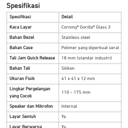
Spesifikasi
memukau mnggunakan bezel berbahan
stainless steel
yang kuat dan
casing
ringan berukuran 41mm. Layarnya
Spesifikasi
Detail
berukuran 1.2 inci dengan panel OLED yang cerah. Selain
Kaca Layar
Corning® Gorilla® Glass 3
itu membuat pengalaman
touchscreen
yang mulus saat
Bahan Bezel
Stainless steel
digunakan.
Bahan Case
Polimer yang diperkuat serat
Daya tahan baterai yang maksimal hingga 10 hari mode
Tali Jam Quick Release
18 mm (standar industri)
smartwatch, memungkinkan Anda tetap terhubung
dengan data kebugaran secara
real-time
di berbagai
Bahan Tali
Silikon
aktivitas harian. Memastikan kondisi tubuh secara
Ukuran Fisik
41 x 41 x 12 mm
konsisten tanpa harus sering mengisi daya.
Lingkar Pergelangan
110 – 175 mm
Lakukan Panggilan dari Jam Tangan
yang Cocok
Langsung
Speaker dan Mikrofon
Internal
Layar Sentuh
Ya
Layar Berwarna
Ya