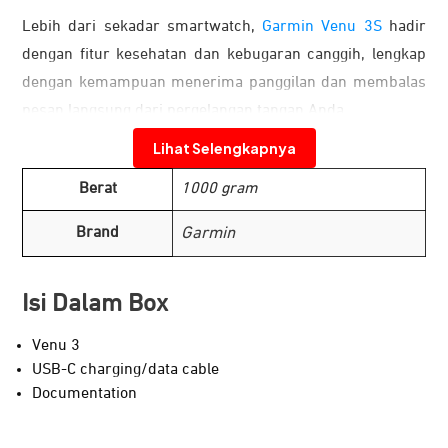
Lebih dari sekadar smartwatch,
Garmin Venu 3S
hadir
dengan fitur kesehatan dan kebugaran canggih, lengkap
dengan kemampuan menerima panggilan dan membalas
pesan langsung dari pergelangan tangan Anda.
Desain Lebih Kecil, Elegan, dan Baterai
Lihat Selengkapnya
Tangguh
Berat
1000 gram
Brand
Garmin
Isi Dalam Box
Venu 3
USB-C charging/data cable
Documentation
Garmin Venu 3S memiliki bodi jam tangan ramping yang