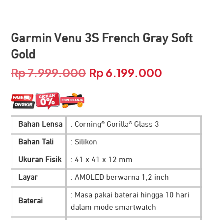
Garmin Venu 3S French Gray Soft
Gold
Rp
7.999.000
Rp
6.199.000
Harga
Harga
aslinya
saat
adalah:
ini
Bahan Lensa
: Corning® Gorilla® Glass 3
Rp 7.999.000.
adalah:
Bahan Tali
: Silikon
Rp 6.199.00
Ukuran Fisik
: 41 x 41 x 12 mm
Layar
: AMOLED berwarna 1,2 inch
: Masa pakai baterai hingga 10 hari
Baterai
dalam mode smartwatch