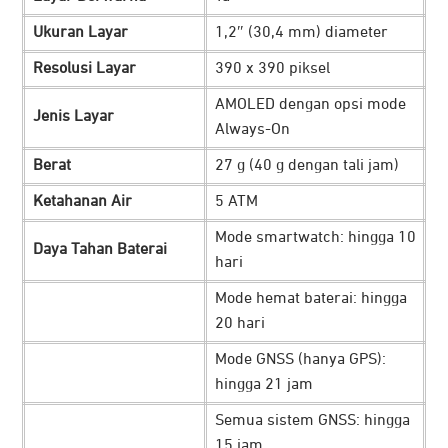
Ukuran Layar
1,2″ (30,4 mm) diameter
Resolusi Layar
390 x 390 piksel
AMOLED dengan opsi mode
Jenis Layar
Always-On
Smartwatch Garmin
seri ini dilengkapi dengan mikrofon
Berat
27 g (40 g dengan tali jam)
dan speaker internal yang memungkinkan Anda
Ketahanan Air
5 ATM
menjawab atau melakukan panggilan langsung melalui
Mode smartwatch: hingga 10
jam tangan, tanpa perlu mengeluarkan smartphone saku.
Daya Tahan Baterai
hari
Tak hanya itu, fitur ini juga mendukung penggunaan
voice
assistant
untuk membalas pesan teks maupun
Mode hemat baterai: hingga
20 hari
mengakses aplikasi lain dengan perintah suara.
Mode GNSS (hanya GPS):
Cukup hubungkan smartwatch ke smartphone yang
hingga 21 jam
kompatibel, dan Anda bisa menikmati kemudahan
Semua sistem GNSS: hingga
komunikasi yang lebih praktis bahkan saat sedang aktif
15 jam