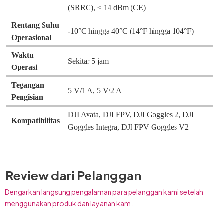
(SRRC), ≤ 14 dBm (CE)
Rentang Suhu
-10°C hingga 40°C (14°F hingga 104°F)
Operasional
Waktu
Sekitar 5 jam
Operasi
Tegangan
5 V/1 A, 5 V/2 A
Pengisian
DJI Avata,
DJI FPV,
DJI Goggles 2,
DJI
Kompatibilitas
Goggles Integra,
DJI FPV Goggles V2
Review dari Pelanggan
Dengarkan langsung pengalaman para pelanggan kami setelah
menggunakan produk dan layanan kami.