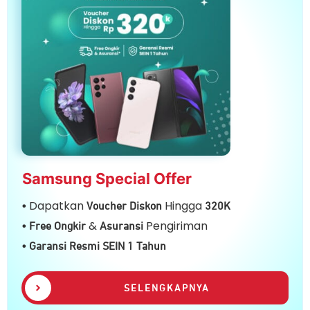
Samsung Special Offer
Dapatkan
Hingga
•
Voucher Diskon
32
0K
&
Pengiriman
• Free Ongkir
Asuransi
• Garansi Resmi SEIN 1 Tahun
SELENGKAPNYA