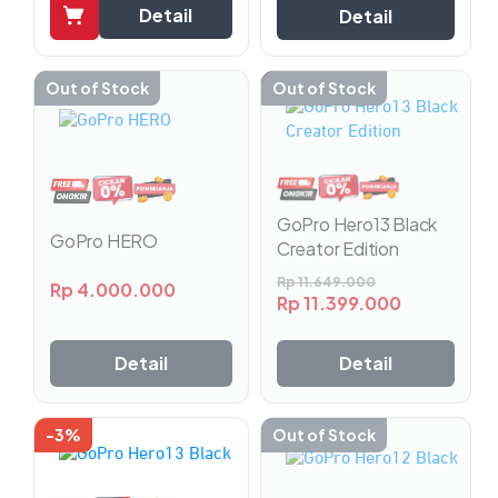
Detail
Detail
Out of Stock
-2%
Out of Stock
GoPro Hero13 Black
GoPro HERO
Creator Edition
Rp
11.649.000
Rp
4.000.000
Rp
11.399.000
Detail
Detail
-3%
Out of Stock