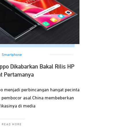
Smartphone
po Dikabarkan Bakal Rilis HP
at Pertamanya
po menjadi perbincangan hangat pecinta
ng pembocor asal China membeberkan
fikasinya di media
READ MORE