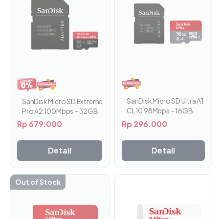
SanDisk Micro SD Ultra A1
SanDisk Micro SD Extreme
CL10 98Mbps – 16GB
Pro A2 100Mbps – 32GB
Rp
296.000
Rp
679.000
Detail
Detail
Out of Stock
Produk
Produk
ini
ini
memiliki
memiliki
beberapa
beberapa