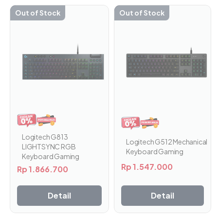
Out of Stock
Out of Stock
Logitech G813
Logitech G512 Mechanical
LIGHTSYNC RGB
Keyboard Gaming
Keyboard Gaming
Rp
1.547.000
Rp
1.866.700
Detail
Detail