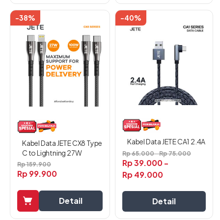
-38%
-40%
Produk
ini
memiliki
beberapa
varian.
Pilihan
ini
dapat
diambil
di
halaman
Kabel Data JETE CA1 2.4A
produk
Kabel Data JETE CX8 Type
C to Lightning 27W
Rp
65.000
-
Rp
75.000
Rp
39.000
-
Rp
159.900
Rp
99.900
Rp
49.000
Detail
Detail