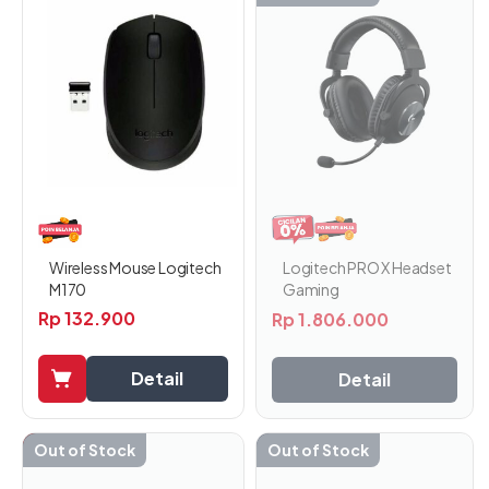
Logitech PRO X Headset
Wireless Mouse Logitech
Gaming
M170
Rp
132.900
Rp
1.806.000
Detail
Detail
-15%
Out of Stock
Out of Stock