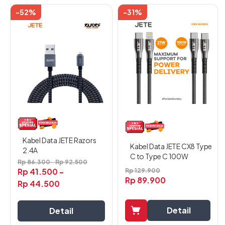
-52%
-31%
Produk
ini
memiliki
beberapa
varian.
Pilihan
ini
dapat
diambil
di
halaman
produk
Kabel Data JETE Razors
Kabel Data JETE CX8 Type
2.4A
C to Type C 100W
Rp
86.300
-
Rp
92.500
Rp
41.500
-
Rp
129.900
Rp
89.900
Rp
44.500
Detail
Detail