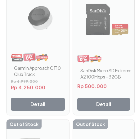
Garmin Approach CT10
SanDisk Micro SD Extreme
Club Track
A2 100Mbps – 32GB
Rp
4.999.000
Rp
500.000
Rp
4.250.000
Detail
Detail
Out of Stock
Out of Stock