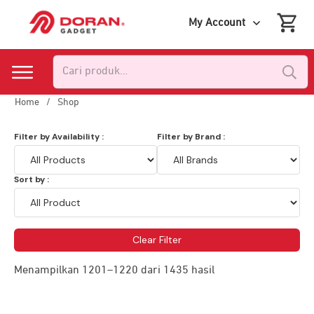
My Account
Pencarian
untuk:
Home
/
Shop
Filter by Availability :
Filter by Brand :
Sort by :
Clear Filter
Menampilkan 1201–1220 dari 1435 hasil