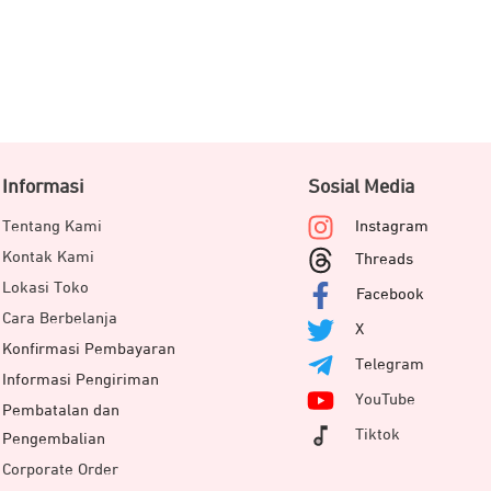
Informasi
Sosial Media
Tentang Kami
Instagram
Kontak Kami
Threads
Lokasi Toko
Facebook
Cara Berbelanja
X
Konfirmasi Pembayaran
Telegram
Informasi Pengiriman
YouTube
Pembatalan dan
Tiktok
Pengembalian
anan untuk file tingkat tinggi mulai dari gaming, pemutaran
Corporate Order
lue 3D NAND SATA bisa menjadi pilihan tepat. Berkat dukungan t