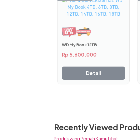
WD My Book 12TB
Meski performanya unggul, di sisi l
Rp
5.600.000
rendah dibandingkan generasi sebelum
khawatir baterai habis dan sering meng
Detail
Performa Unggulan
Recently Viewed Prod
Produk yang Pernah Kamu Lihat