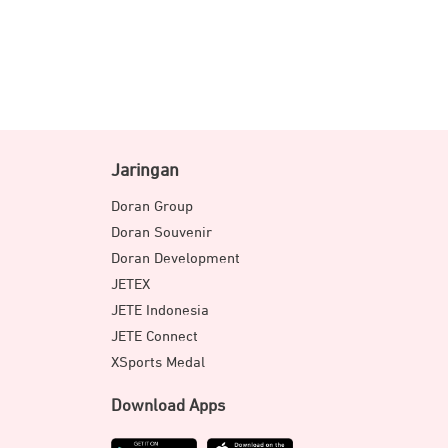
Jaringan
Doran Group
Doran Souvenir
Doran Development
JETEX
JETE Indonesia
JETE Connect
XSports Medal
Download Apps
 media berformat HD, atau menjalankan
eknologi 3D NAND dari Western Digital,