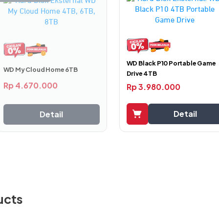
WD Black P10 Portable Game
WD My Cloud Home 6TB
Drive 4TB
ain perangkat ini juga mampu memberikan konsumsi daya aktif
Rp
4.670.000
Rp
3.980.000
nya. Berkat fitur hemat daya ini, Anda dapat menikmati wak
isi ulang. Sangat cocok untuk penggunaan lapangan dan kondisi ya
Detail
Detail
ucts