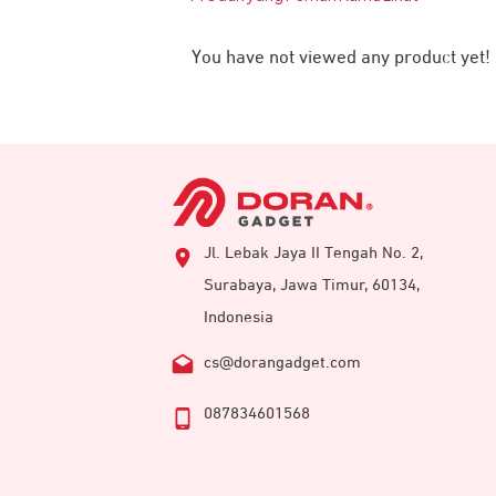
You have not viewed any product yet!
Jl. Lebak Jaya II Tengah No. 2,
Surabaya, Jawa Timur, 60134,
Indonesia
cs@dorangadget.com
087834601568
Jika Anda membutuhkan solusi penyimp
software terbaik,
SSD Western Digital
B