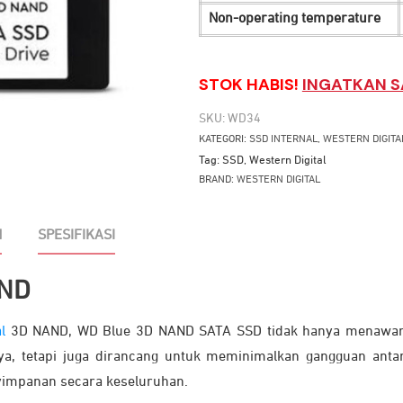
Non-operating temperature
STOK HABIS!
INGATKAN S
SKU:
WD34
KATEGORI:
SSD INTERNAL
,
WESTERN DIGITA
Tag:
SSD
,
Western Digital
BRAND:
WESTERN DIGITAL
N
SPESIFIKASI
AND
l
3D NAND, WD Blue 3D NAND SATA SSD tidak hanya menawarka
a, tetapi juga dirancang untuk meminimalkan gangguan anta
nyimpanan secara keseluruhan.