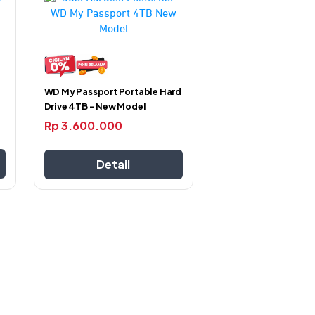
ini
memiliki
beberapa
varian.
Pilihan
ini
WD My Passport Portable Hard
dapat
Drive 4TB – New Model
 yang rendah sampai dengan 35% lebih
diambil
Rp
3.600.000
di
tu penggunaan laptop lebih lama tanpa
halaman
ng sulit arus listrik.
Detail
produk