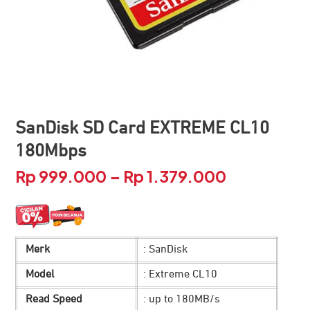
SanDisk SD Card EXTREME CL10
180Mbps
Rp
999.000
Rp
1.379.000
Rentang
–
harga:
Rp 999.000
Merk
: SanDisk
hingga
Model
: Extreme CL10
Rp 1.379.00
Read Speed
: up to 180MB/s