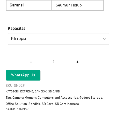
Garansi
: Seumur Hidup
Kapasitas
Pilih opsi
-
+
Kuantitas
SanDisk
WhatsApp Us
SD
Card
SKU:
SND29
EXTREME
KATEGORI:
EXTREME
,
SANDISK
,
SD CARD
CL10
Tag:
Camera Memory
,
Computers and Accessories
,
Gadget Storage
,
180Mbps
Office Solution
,
Sandisk
,
SD Card
,
SD Card Kamera
BRAND:
SANDISK