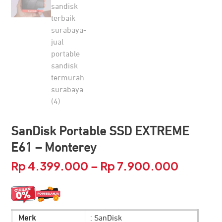
SanDisk Portable SSD EXTREME
E61 – Monterey
Rp
4.399.000
Rp
7.900.000
Rentang
–
harga:
Rp 4.399
Merk
: SanDisk