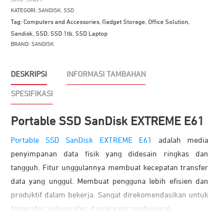
EXTREME
KATEGORI:
SANDISK
,
SSD
E61
Tag:
Computers and Accessories
,
Gadget Storage
,
Office Solution
,
-
Sandisk
,
SSD
,
SSD 1tb
,
SSD Laptop
Monterey
BRAND:
SANDISK
DESKRIPSI
INFORMASI TAMBAHAN
SPESIFIKASI
Portable SSD SanDisk EXTREME E61
Portable SSD SanDisk EXTREME E61
adalah media
penyimpanan data fisik yang didesain ringkas dan
tangguh. Fitur unggulannya membuat kecepatan transfer
data yang unggul. Membuat pengguna lebih efisien dan
produktif dalam bekerja. Sangat direkomendasikan untuk
fotografer, videografer, dan kreator profesional.