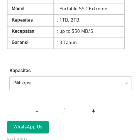
hingga
Model
: Portable SSD Extreme
Rp 7.900
Kapasitas
: 1TB, 2TB
Kecepatan
: up to 550 MB/S
Garansi
: 3 Tahun
Kapasitas
Pilih opsi
-
+
Kuantitas
SanDisk
WhatsApp Us
Portable
SSD
SKU:
SND1