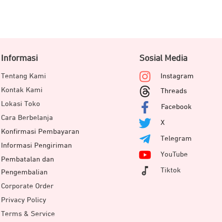
Informasi
Sosial Media
Tentang Kami
Instagram
Kontak Kami
Threads
KOMPATIBEL DI BERBAGAI PERANGKAT
Lokasi Toko
Facebook
X101 dirancang untuk kemudahan penggunaan lintas perangkat.
Cara Berbelanja
X
 tanpa perlu mengganti mouse, sehingga pekerjaan berjalan lebih 
Konfirmasi Pembayaran
Telegram
Informasi Pengiriman
YouTube
Pembatalan dan
Tiktok
Pengembalian
Corporate Order
Privacy Policy
Terms & Service