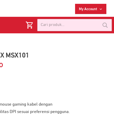
My Account
Pencarian
untuk:
EX MSX101
0
Harga
saat
ini
adalah:
mouse gaming kabel dengan
Rp 49.900.
ilitas DPI sesuai preferensi pengguna.