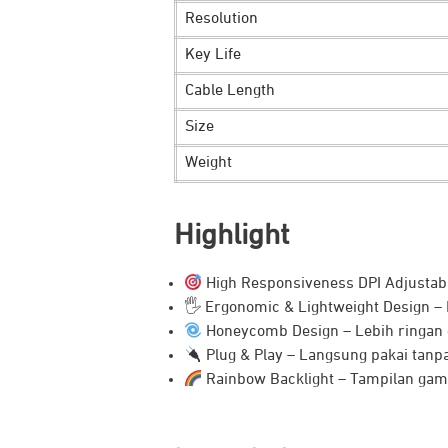
Resolution
JETEX MSX101 adalah mouse kabel ga
Key Life
empuk untuk meningkatkan pengalama
Cable Length
Size
Weight
Highlight
High Responsiveness DPI Adjustable
🖐️ Ergonomic & Lightweight Design 
Honeycomb Design – Lebih ringan d
Plug & Play – Langsung pakai tanpa 
Rainbow Backlight – Tampilan gami