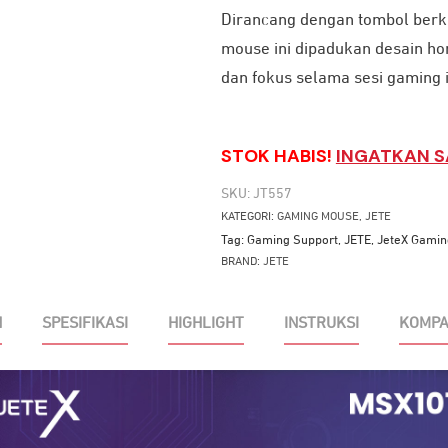
Dirancang dengan tombol berk
mouse ini dipadukan desain 
dan fokus selama sesi gaming i
STOK HABIS!
INGATKAN S
SKU:
JT557
KATEGORI:
GAMING MOUSE
,
JETE
Tag:
Gaming Support
,
JETE
,
JeteX Gamin
BRAND:
JETE
N
SPESIFIKASI
HIGHLIGHT
INSTRUKSI
KOMPA