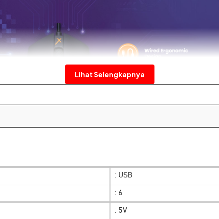
Lihat Selengkapnya
: USB
: 6
: 5V