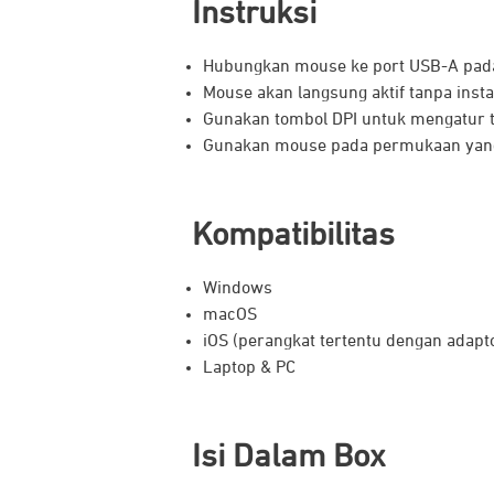
Instruksi
Hubungkan mouse ke port USB-A pada
Mouse akan langsung aktif tanpa instal
Gunakan tombol DPI untuk mengatur ti
Gunakan mouse pada permukaan yang 
Kompatibilitas
Dirancang dengan desain yang leb
Windows
memainkan game favorit di rumah ma
macOS
iOS (perangkat tertentu dengan adapt
Laptop & PC
Isi Dalam Box