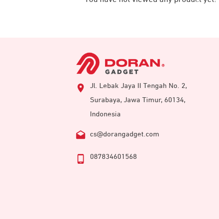
Jl. Lebak Jaya II Tengah No. 2,
Surabaya, Jawa Timur, 60134,
Dengan dukungan multi-OS, JETE-X MS
Indonesia
ke Android atau iOS
cs@dorangadget.com
087834601568