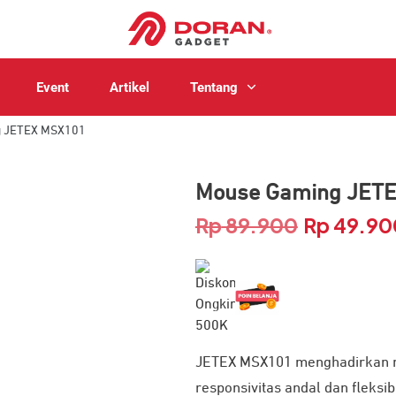
Event
Artikel
Tentang
g JETEX MSX101
Mouse Gaming JET
Rp
89.900
Rp
49.90
Harga
aslinya
adalah:
Rp 89.900.
JETEX MSX101 menghadirkan 
responsivitas andal dan fleksib