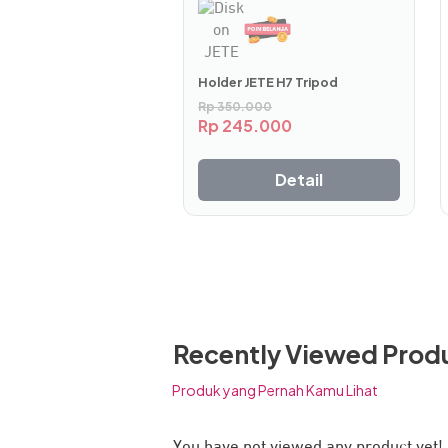
Jangan buang waktumu untuk menang
USB-A ke perangkat, maka mouse siap
Holder JETE H7 Tripod
Rp
350.000
Rp
245.000
Detail
Recently Viewed Prod
Produk yang Pernah Kamu Lihat
You have not viewed any product yet!