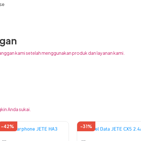
se
ggan
anggan kami setelah menggunakan produk dan layanan kami.
kin Anda sukai.
-42%
-31%
Produk
Produk
MODE PLUG AND PLAY YANG PRAKTIS
ini
ini