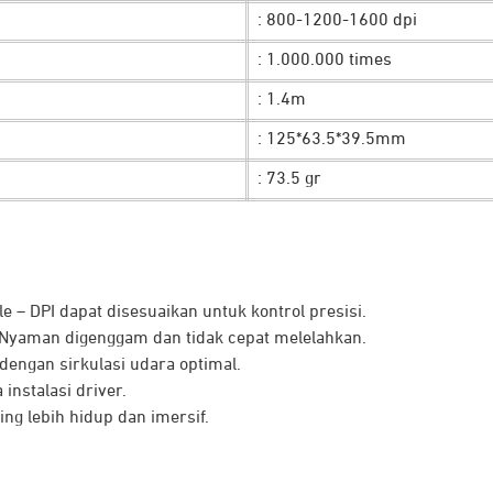
EVERY CLICK DECIDES THE GAME
: 800-1200-1600 dpi
ming yang dengan tingkat responsivitas tinggi dan DPI bisa d
: 1.000.000 times
n gaming yang imersif. Ditambah desain
honeycomb
memberika
: 1.4m
lama.
: 125*63.5*39.5mm
: 73.5 gr
 – DPI dapat disesuaikan untuk kontrol presisi.
– Nyaman digenggam dan tidak cepat melelahkan.
engan sirkulasi udara optimal.
instalasi driver.
ng lebih hidup dan imersif.