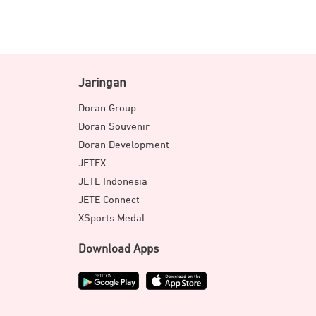
Jaringan
Doran Group
Doran Souvenir
Doran Development
 Pengguna dapat beralih dari Windows
JETEX
praktis dan efisien.
JETE Indonesia
JETE Connect
XSports Medal
Download Apps