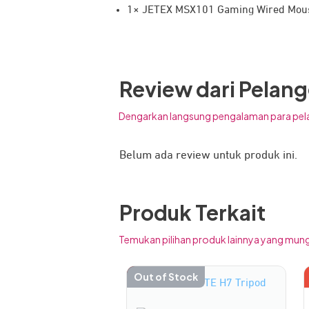
1× JETEX MSX101 Gaming Wired Mou
Review dari Pelan
Dengarkan langsung pengalaman para pel
Belum ada review untuk produk ini.
Produk Terkait
Temukan pilihan produk lainnya yang mung
-30%
Out of Stock