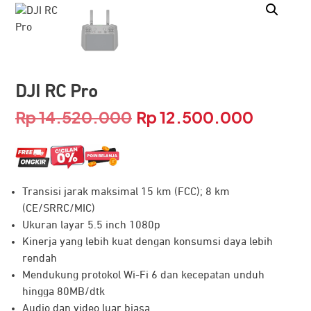
DJI RC Pro
Rp
14.520.000
Rp
12.500.000
Harga
Harga
aslinya
saat
adalah:
ini
Transisi jarak maksimal 15 km (FCC); 8 km
Rp 14.520.000.
adalah:
(CE/SRRC/MIC)
Rp 12.50
Ukuran layar 5.5 inch 1080p
Kinerja yang lebih kuat dengan konsumsi daya lebih
rendah
Mendukung protokol Wi-Fi 6 dan kecepatan unduh
hingga 80MB/dtk
Audio dan video luar biasa