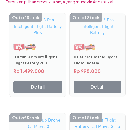
Temukan pilihan produk lainnya yang mungkin Anda sukai.
DJI
RC Pro dilengkapi teknologi transmisi video O3+ yang
mampu mengirimkan tampilan
live feed
di angka
Out of Stock
Out of Stock
1080p/60fps dari jarak hingga 15 km dengan latensi
serendah 120 ms. Sistem antena high-gain 2T4R yang
terdapat pada perangkat, membantu memperluas
jangkauan sinyal dan menjaga transmisi tetap stabil serta
mulus.
DJI Mini 3 Pro Intelligent
DJI Mini 3 Pro Intelligent
Flight Battery
Flight Battery Plus
Layar Cerah dan Luas
Rp
998.000
Rp
1.499.000
Detail
Detail
Out of Stock
Out of Stock