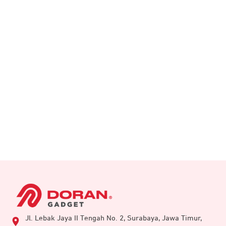
Untuk mendukung performa, controller ini dilengkapi
dengan dengan prosesor generasi terbaru yang
menjadikannya lebih unggul. Dibandingkan
pendahulunya, performa CPU meningkat 4x, performa
GPU meningkat 7x, dan konsumsi daya turun hingga 20%.
Ini membuat penggunaan lebih stabil, tahan lama, dan
mulus saat menerbangkan drone untuk hasil optimal. Di
samping itu juga didukung protokol Wi-Fi 6 dengan
kecepatan unduh hingga 80MB/s, memungkinkan
transfer data lebih cepat dan praktis.
Kontrol yang Presisi
Jl. Lebak Jaya II Tengah No. 2, Surabaya, Jawa Timur,