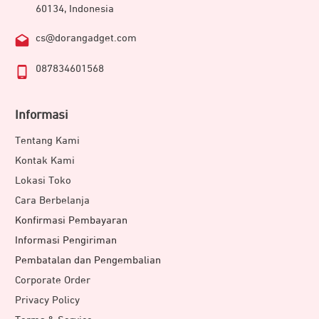
60134, Indonesia
cs@dorangadget.com
087834601568
Informasi
Tentang Kami
Kontak Kami
Lokasi Toko
Rasakan kenyamanan kontrol yang lebih nyaman dan
Cara Berbelanja
presisi saat mengarahkan drone ketika bermanuver. DJI
Konfirmasi Pembayaran
RC Pro menggunakan desain stik kontrol yang sama
Informasi Pengiriman
seperti DJI FPV. Hal ini akan memberikan pengalaman
Pembatalan dan Pengembalian
kendali dengan gerakan yang halus, dan membantu
Corporate Order
pengguna mendapatkan komposisi gambar yang lebih
Privacy Policy
baik.