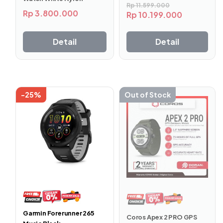
Rp
11.599.000
lagi dengan ketebalan hanya 11.7mm menjadikan
Rp
3.800.000
Rp
10.199.000
pengguna bebas bergerak selama seharian penuh.
Detail
Detail
Digunakan di luar ruangan atau bahkan terkena air
sekalipun, tak masalah! Berkat dukungan
water
resistance
5ATM, menjadikannya tetap aman saat terkena
keringat, berenang di kolam dalam skala ringan, atau
-25%
Out of Stock
digunakan saat mandi.
Layar Cerah dan Mudah Dioperasikan
Garmin Forerunner 265
Coros Apex 2 PRO GPS