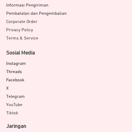
Informasi Pengiriman
Pembatalan dan Pengembalian
Corporate Order
Privacy Policy
Terms & Service
Sosial Media
Instagram
Threads
Selain bisa diandalkan, sistem navigasi di
COROS PACE 3
Facebook
mendukung untuk keselamatan saat berada di area
X
outdoor. Dukungan fitur dual-frekuensi menjadikan data
Telegram
GPS lebih akurat, termasuk di area perkotaan sekalipun.
YouTube
Beberapa fitur outdoor yang membantu kenyamanan
Tiktok
pengguna ini antara lain:
Jaringan
Sun Movement:
untuk mengetahui pergerakan matahari