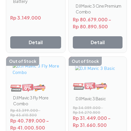
Battery
DJI Mavic 3 Cine Premium
produk
Combo
Rp
3.149.000
Rp
80.679.000
-
Rp
80.890.500
Detail
Detail
-6%
Out of Stock
-8%
Out of Stock
Produk
Produk
ini
ini
memiliki
memiliki
beberapa
beberapa
varian.
varian.
Pilihan
Pilihan
DJI Mavic 3 Fly More
DJI Mavic 3 Basic
ini
ini
Combo
Rp
34.059.000
-
dapat
dapat
Rp
43.399.000
-
Rp
34.270.500
diambil
diambil
Rp
43.610.500
Rp
31.449.000
-
Rp
40.789.000
-
di
di
Rp
31.660.500
Rp
41.000.500
halaman
halaman