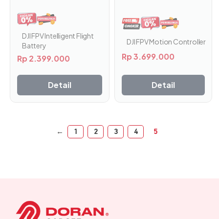
DJI FPV Intelligent Flight
DJI FPV Motion Controller
Battery
Rp
3.699.000
Rp
2.399.000
Detail
Detail
←
1
2
3
4
5