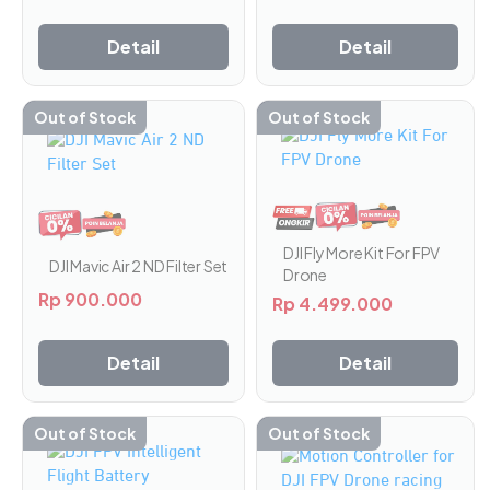
produk
produk
Detail
Detail
Out of Stock
Out of Stock
DJI Fly More Kit For FPV
DJI Mavic Air 2 ND Filter Set
Drone
Rp
900.000
Rp
4.499.000
Detail
Detail
Out of Stock
Out of Stock