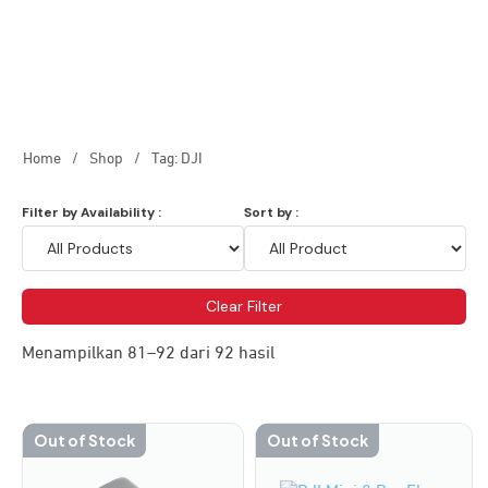
Home
/
Shop
/
Tag: DJI
Filter by Availability :
Sort by :
Clear Filter
Menampilkan 81–92 dari 92 hasil
Out of Stock
Out of Stock