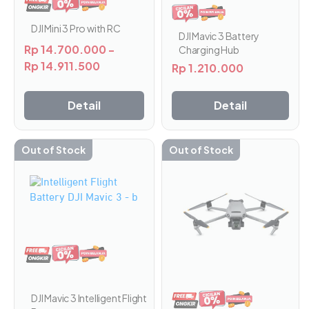
beberapa
varian.
DJI Mini 3 Pro with RC
Pilihan
DJI Mavic 3 Battery
Rp
14.700.000
-
ini
Charging Hub
dapat
Rp
14.911.500
Rp
1.210.000
diambil
di
Detail
Detail
halaman
produk
Out of Stock
Out of Stock
Produk
ini
memiliki
beberapa
varian.
Pilihan
ini
dapat
diambil
di
DJI Mavic 3 Intelligent Flight
halaman