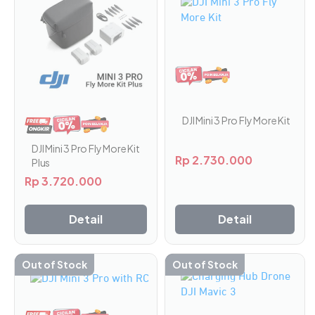
DJI Mini 3 Pro Fly More Kit
DJI Mini 3 Pro Fly More Kit
Rp
2.730.000
Plus
Rp
3.720.000
Detail
Detail
Out of Stock
Out of Stock
Produk
ini
memiliki