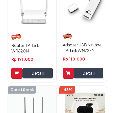
Adapter USB Nirkabel
Router TP-Link
TP-Link WN727N
WR820N
Rp
110.000
Rp
191.000
Detail
Detail
-5%
Out of Stock
-43%
Produk
ini
memiliki
beberapa