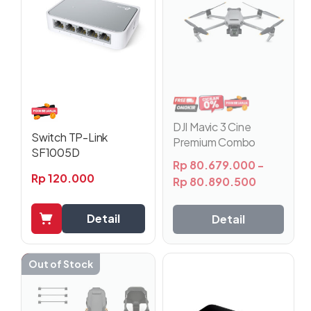
beberapa
varian.
Pilihan
ini
dapat
diambil
di
halaman
DJI Mavic 3 Cine
produk
Switch TP-Link
Premium Combo
SF1005D
Rp
80.679.000
-
Rp
120.000
Rp
80.890.500
Detail
Detail
-8%
Out of Stock
Produk
ini
memiliki