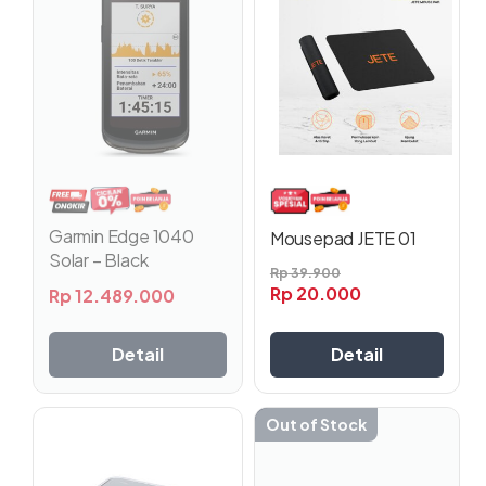
ini
memiliki
beberapa
varian.
Pilihan
ini
dapat
diambil
di
halaman
Garmin Edge 1040
Mousepad JETE 01
produk
Solar – Black
Rp
39.900
Rp
20.000
Rp
12.489.000
Detail
Detail
Out of Stock
Produk
ini
memiliki