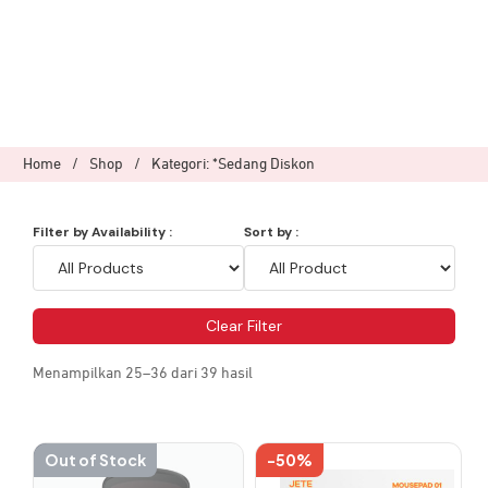
Home
/
Shop
/
Kategori: *Sedang Diskon
Filter by Availability :
Sort by :
Clear Filter
Menampilkan 25–36 dari 39 hasil
Out of Stock
-50%
Produk