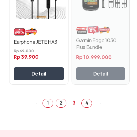
Pilihan
ini
dapat
diambil
di
halaman
Garmin Edge 1030
Earphone JETE HA3
produk
Plus Bundle
Rp
69.000
Rp
39.900
Rp
10.999.000
Detail
Detail
1
2
3
4
←
→