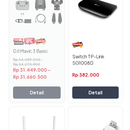
beberapa
varian.
Pilihan
ini
dapat
diambil
di
halaman
DJI Mavic 3 Basic
produk
Switch TP-Link
Rp
34.059.000
-
SG1008D
Rp
34.270.500
Rp
31.449.000
-
Rp
382.000
Rp
31.660.500
Detail
Detail