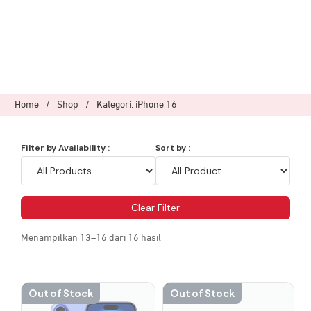
Home
/
Shop
/
Kategori: iPhone 16
Filter by Availability :
Sort by :
Clear Filter
Menampilkan 13–16 dari 16 hasil
Out of Stock
Out of Stock
Produk
Produk