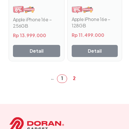
beberapa
beberapa
varian.
varian.
Pilihan
Pilihan
Apple iPhone 16e –
Apple iPhone 16e –
ini
ini
128GB
256GB
dapat
dapat
Rp
11.499.000
Rp
13.999.000
diambil
diambil
di
di
halaman
halaman
Detail
Detail
produk
produk
1
2
←