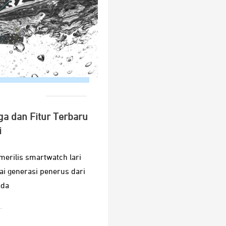
ga dan Fitur Terbaru
i
merilis smartwatch lari
ai generasi penerus dari
ada