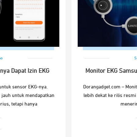
no
S
ya Dapat Izin EKG
Monitor EKG Samsu
untuk sensor EKG-nya.
Dorangadget.com – Monit
h jauh untuk mendapatkan
lebih dekat ke rilis resm
rius, tetapi hanya
meneri