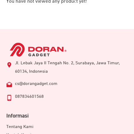
You have not viewed any product yet!
Mau berganti mode transmitter atau receiver, semua bisa
Jl. Lebak Jaya II Tengah No. 2, Surabaya, Jawa Timur,
dilakukan dengan mudah. Cukup tekan tombol yang ada di
60134, Indonesia
transmitter. Terdapat LED indikator berwarna biru untuk
mode transmitter dan warna hijau untuk mode receiver.
cs@dorangadget.com
087834601568
Informasi
Tentang Kami