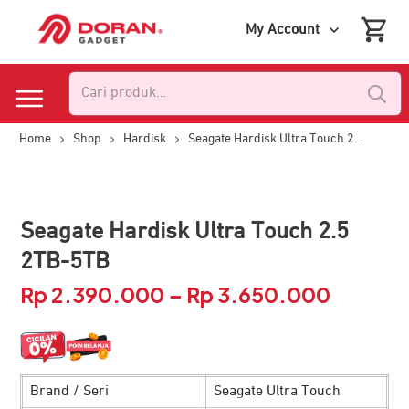
My Account
Pencarian
untuk:
Home
Shop
Hardisk
Seagate Hardisk Ultra Touch 2.5 2TB-5TB
Seagate Hardisk Ultra Touch 2.5
2TB-5TB
Rp
2.390.000
Rp
3.650.000
Rentang
–
harga:
Rp 2.390
Brand / Seri
Seagate Ultra Touch
hingga