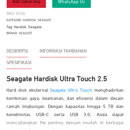
Beli Sekarang
WhatsApp Us
Hardisk
Ultra
SKU:
SG26
Touch
KATEGORI:
HARDISK
,
SEAGATE
2.5
Tag:
Hardisk
,
Seagate
2TB-
BRAND:
SEAGATE
5TB
DESKRIPSI
INFORMASI TAMBAHAN
SPESIFIKASI
Seagate Hardisk Ultra Touch 2.5
Hard disk eksternal
Seagate Ultra Touch
menghadirkan
kombinasi gaya, keamanan, dan efisiensi dalam desain
ramah lingkungan. Dengan kapasitas hingga 5 TB dan
konektivitas USB-C serta USB 3.0, Anda dapat
mencadangkan file penting dengan mudah di berbagai