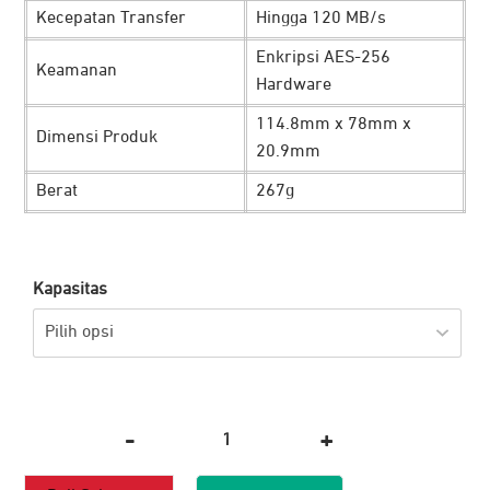
Kecepatan Transfer
Hingga 120 MB/s
Rp 3.650
Enkripsi AES-256
Keamanan
Hardware
114.8mm x 78mm x
Dimensi Produk
20.9mm
Berat
267g
Kapasitas
-
+
Kuantitas
Seagate