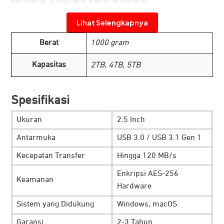
perangkat, kapan pun dan di mana pun.
Desain Tangguh dan Ramah Lingkungan
Lihat Selengkapnya
Berat
1000 gram
Kapasitas
2TB, 4TB, 5TB
Spesifikasi
Ukuran
2.5 Inch
Antarmuka
USB 3.0 / USB 3.1 Gen 1
Kecepatan Transfer
Hingga 120 MB/s
Dibuat dengan material yang ramah lingkungan,
hard disk
Seagate
ini mengandung setidaknya 30% bahan daur
Enkripsi AES-256
Keamanan
ulang pascakonsumen. Kemasannya pun 100% dapat
Hardware
didaur ulang, mencerminkan komitmen pada desain yang
Sistem yang Didukung
Windows, macOS
ramah lingkungan. Selain itu, Seagate Ultra Touch hadir
Garansi
2-3 Tahun