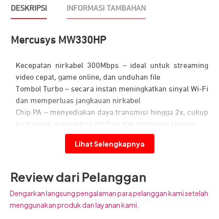
DESKRIPSI
INFORMASI TAMBAHAN
Mercusys MW330HP
Kecepatan nirkabel 300Mbps – ideal untuk streaming
video cepat, game online, dan unduhan file
Tombol Turbo – secara instan meningkatkan sinyal Wi-Fi
dan memperluas jangkauan nirkabel
Chip PA – menyediakan daya transmisi hingga 2x, cukup
kuat untuk menembus dinding dan rintangan lainnya
Antena 7dBi gain tinggi – sangat meningkatkan
Lihat Selengkapnya
jangkauan dan jangkauan nirkabel
Instalasi mudah – halaman web intuitif memandu Anda
melalui proses penyiapan dalam hitungan menit
Review dari Pelanggan
Dengarkan langsung pengalaman para pelanggan kami setelah
menggunakan produk dan layanan kami.