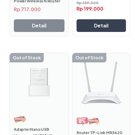
Power Wireless N Router
Rp
359.000
yang berdiri sendiri menyediakan hingga 2x daya
Rp
199.000
Rp
717.000
transmisi, memastikan sinyal nirkabel Anda cukup kuat
untuk menembus dinding dan rintangan lainnya.
Detail
Detail
Out of Stock
Out of Stock
Tombol Turbo
Tekan tombol Turbo untuk meningkatkan sinyal Wi-Fi
secara instan dan memperluas jangkauan nirkabel.
Adapter Nano USB
Router TP-Link MR3420