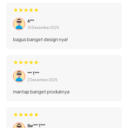
jernih dan jelas serta ketahanan baterai yang optimal
★★★★★
menjadi nilai lebih yang layak untuk dimiliki.
A***
10 Desember 2025
bagus banget design nya!
★★★★★
*** T***
2 Desember 2025
mantap banget produknya
★★★★★
Bar*** T***