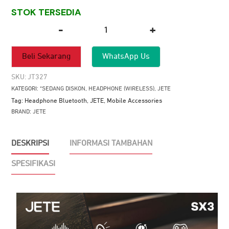
STOK TERSEDIA
-
+
Kuantitas
Headphone
Beli Sekarang
WhatsApp Us
Bluetooth
JETE
SKU:
JT327
SX3
KATEGORI:
*SEDANG DISKON
,
HEADPHONE (WIRELESS)
,
JETE
Tag:
Headphone Bluetooth
,
JETE
,
Mobile Accessories
BRAND:
JETE
DESKRIPSI
INFORMASI TAMBAHAN
SPESIFIKASI