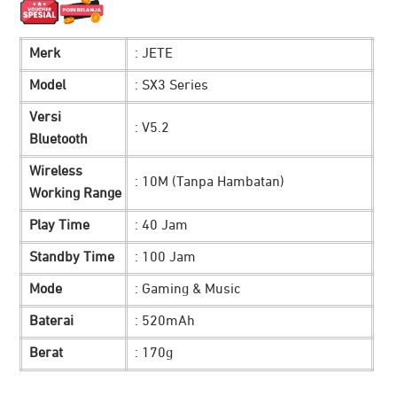
adalah:
ini
Merk
: JETE
Rp 699.900.
adalah:
Model
: SX3 Series
Rp 399.900.
Versi
: V5.2
Bluetooth
Wireless
: 10M (Tanpa Hambatan)
Working Range
Play Time
: 40 Jam
Standby Time
: 100 Jam
Mode
: Gaming & Music
Baterai
: 520mAh
Berat
: 170g