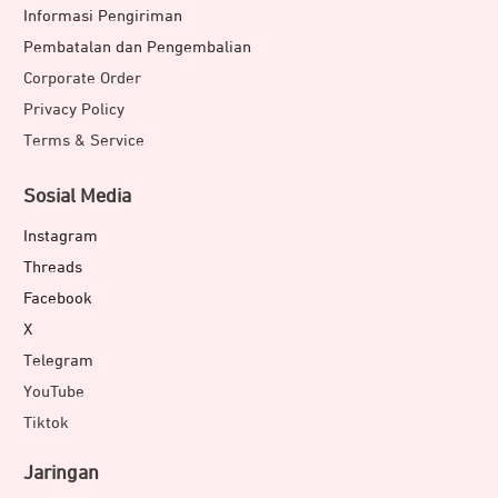
Informasi Pengiriman
Pembatalan dan Pengembalian
Corporate Order
Privacy Policy
Terms & Service
Sosial Media
Instagram
Threads
Facebook
X
Telegram
YouTube
Rasakan pengalaman bermain game seperti sang juara.
Tiktok
Dengan mengaktifkan
Gaming Mode
di headphone
Bluetooth JETE SX3 Series, kamu bisa memainkan game
Jaringan