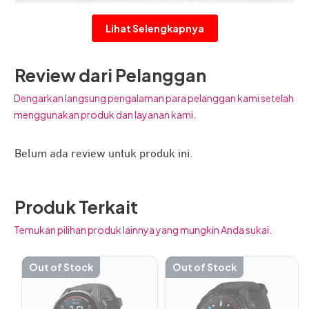
Lihat Selengkapnya
Garmin Instinct 3 Tactical AMOLED
adalah smartwatch
Review dari Pelanggan
unggulan dari Garmin yang dirancang khusus untuk
Dengarkan langsung pengalaman para pelanggan kami setelah
adventure dan taktis. Memiliki desain tangguh, dan fitur
menggunakan produk dan layanan kami.
unggulan lainnya menjadikannya bisa diandalkan di
berbagai kondisi.
Belum ada review untuk produk ini.
Desain Tangguh, Layar Sejernih Kristal
Produk Terkait
Temukan pilihan produk lainnya yang mungkin Anda sukai.
-10%
Out of Stock
-15%
Out of Stock