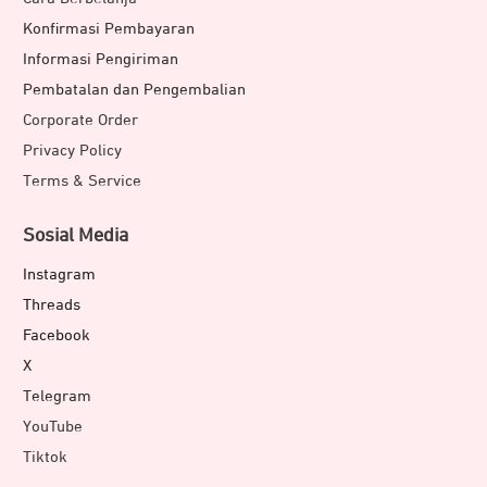
malam atau meningkatkan risiko terdeteksi.
Konfirmasi Pembayaran
Applied Balistic Solver:
menginformasikan kalkulasi
Informasi Pengiriman
presisi untuk tembakan jarak jauh berkat fitur Applied
Pembatalan dan Pengembalian
Ballistics yang terintegrasi, tersedia dengan
pembayaran satu kali untuk akses penuh.
Corporate Order
Privacy Policy
Pemantau Kesehatan dan Kebugaran
Terms & Service
Sosial Media
Instagram
Threads
Facebook
X
Telegram
YouTube
Memantau kesehatan hingga kebugaran tubuh dapat
Tiktok
dilakukan langsung pada
jam Garmin Instinct 3