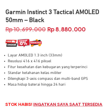
Garmin Instinct 3 Tactical AMOLED
50mm – Black
Rp
10.699.000
Rp
8.880.000
Harga
Harga
aslinya
saat
adalah:
ini
Layar AMOLED 1.3 inch (33mm)
Rp 10.699.000.
adalah:
Resolusi 416 x 416 piksel
Rp 8.880.
Fitur kesehatan dan kebugaran yang terperinci
Standar ketahanan kelas militer
Dilengkapi 3-axis compass dan multi-band GPS
Masa hidup baterai hingga 24 hari
STOK HABIS!
INGATKAN SAYA SAAT TERSEDIA