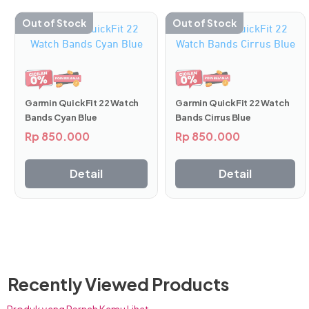
Out of Stock
Out of Stock
Garmin QuickFit 22 Watch
Garmin QuickFit 22 Watch
Bands Cirrus Blue
Bands Cyan Blue
Dengan layar AMOLED 1.2 inci dan case 45 mm,
Rp
850.000
Rp
850.000
menjadikannya lebih jernih dan terang saat digunakan.
Ukuran layar yang cukup lebar memudahkan pengguna saat
Detail
Detail
memindah mode dan lainnya. Selain itu, layar AMOLED ini
tetap membuat penguna dapat melihat jelas walaupun
berada di bawah terik matahari secara langsung.
Dukungan Senter LED
Recently Viewed Products
Produk yang Pernah Kamu Lihat