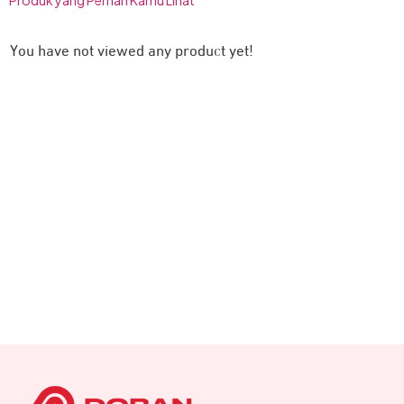
You have not viewed any product yet!
Ingin beraktivitas di luar ruangan atau kondisi minim
cahaya? Mulai dari bersepeda, lari, hingga aktivitas luar
ruangan lainnya. Tak perlu khawatir lagi!
Garmin Instinct
seri ini kini dilengkapi dengan senter LED built-in pada jam
tangan. Senter ini memiliki empat level kecerahan yang bisa
disesuaikan dengan kebutuhan. Selain itu, lampu dapat
menyala dengan warna merah.
Ketahanan Baterai Unggul
Dapatkan kenyamanan yang luar biasa untuk berbagai