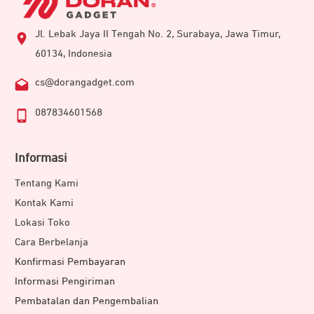
aktivitas Anda. Mulai dari olahraga, memantau kesehatan,
hingga, penggunaan luar ruangan, gunakan tanpa kahawatir
Jl. Lebak Jaya II Tengah No. 2, Surabaya, Jawa Timur,
baterai kehilangan daya. Aktifkan dalam mode smartwatch,
60134, Indonesia
maka jam tangan akan bertahan hingga 18 hari dan 24 hari
cs@dorangadget.com
untuk mode hemat daya.
087834601568
Pantau Kesehatan Realtime
Informasi
Tentang Kami
Kontak Kami
Lokasi Toko
Cara Berbelanja
Konfirmasi Pembayaran
Informasi Pengiriman
Pembatalan dan Pengembalian
Garmin Instinct 3 membantu tubuh tetap dalam kondisi fit