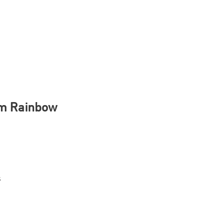
ilm Rainbow
s