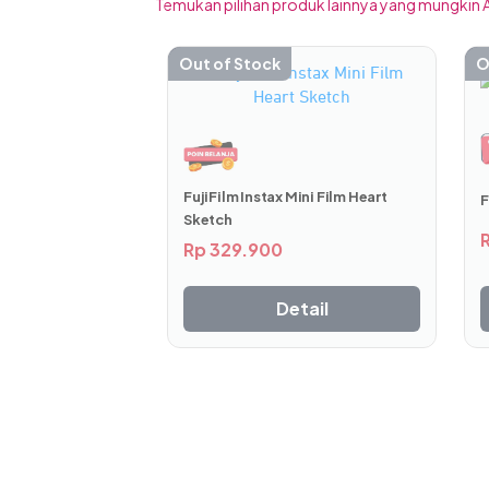
Temukan pilihan produk lainnya yang mungkin A
Out of Stock
O
FujiFilm Instax Mini Film Heart
F
Sketch
Rp
329.900
Detail
Instax Mini Film Rainbow menghadrikan bi
yang tajam, warna cerah, dan rona kulit na
terdiri dari 10 lembar film yang menakjubk
Keunggulan Instax Mini Film