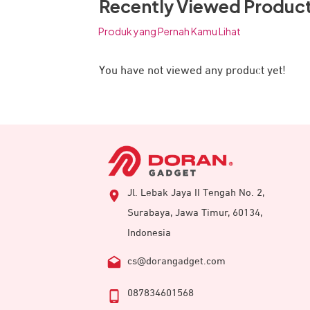
Recently Viewed Produc
Produk yang Pernah Kamu Lihat
You have not viewed any product yet!
Jl. Lebak Jaya II Tengah No. 2,
Surabaya, Jawa Timur, 60134,
Indonesia
cs@dorangadget.com
087834601568