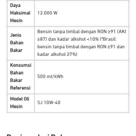
Daya
Maksimal
12.000 W
Mesin
Bensin tanpa timbal dengan RON ≥91 (AKI
Jenis
≥87) dan kadar alkohol <10% (*Brasil:
Bahan
bensin tanpa timbal dengan RON ≥91 dan
Dukungan output AC 1500W memberikan pasokan daya
Bakar
kadar alkohol 27%)
yang lebih stabil dan efisien. Ini memberikan pengisian
daya baterai lebih cepat hanya dalam 9 menit saja untuk
Konsumsi
Bahan
drone. Membuatnya lebih signifikan meminimalisir waktu
500 ml/kWh
Bakar
henti operasional. Pekerjaan dan misi penting dapat
Referensi
berjalan dengan lancar tanpa hambatan yang berarti.
Model Oli
Tangguh di Lapangan
SJ 10W-40
Mesin