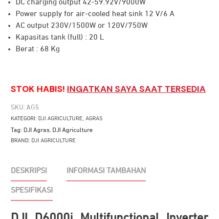
DC charging output 42-59.92V/9000W
Power supply for air-cooled heat sink 12 V/6 A
AC output 230V/1500W or 120V/750W
Kapasitas tank (full) : 20 L
Berat : 68 Kg
STOK HABIS!
INGATKAN SAYA SAAT TERSEDIA
SKU:
AG5
KATEGORI:
DJI AGRICULTURE
,
AGRAS
Tag:
DJI Agras
,
DJI Agriculture
BRAND:
DJI AGRICULTURE
DESKRIPSI
INFORMASI TAMBAHAN
SPESIFIKASI
DJI D6000i Multifunctional Inverter