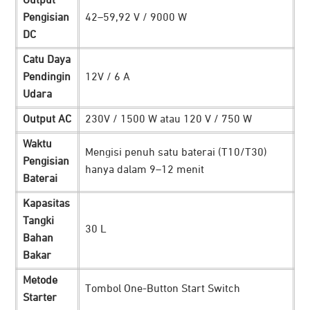
Output
Pengisian
42–59,92 V / 9000 W
DC
DJI
D6000i menghadirkan solusi daya yang efisien untuk
Catu Daya
Pendingin
12V / 6 A
operasional jangka panjang. Dilengkapi dengan tangki
Udara
berkapasitas 20 liter, perangkat ini mampu mendukung
pengisian hingga 60 baterai drone sekaligus. Dimana hal
Output AC
230V / 1500 W atau 120 V / 750 W
tersebut memberikan keleluasaan lebih lama di lapangan
Waktu
Mengisi penuh satu baterai (T10/T30)
tanpa perlu sering berhenti untuk mengisi ulang.
Pengisian
hanya dalam 9–12 menit
Membuat misi operasional jadi lebih praktis dan bisa
Baterai
diandalkan.
Kapasitas
Isi Daya Lebih Cepat dan Praktis
Tangki
30 L
Bahan
Bakar
Metode
Tombol One-Button Start Switch
Starter