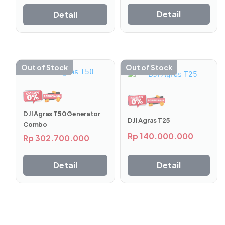
Detail
Detail
Out of Stock
Out of Stock
DJI Agras T50 Generator
DJI Agras T25
Combo
Rp
140.000.000
Rp
302.700.000
Detail
Detail