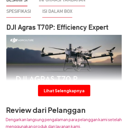
DESKRIPSI
INFORMASI TAMBAHAN
SPESIFIKASI
ISI DALAM BOX
DJI Agras T70P: Efficiency Expert
Lihat Selengkapnya
DJI Agras T70P
adalah drone pertanian generasi terbaru
Review dari Pelanggan
dengan tiga fungsi utama: penyemprotan, penyebaran
Dengarkan langsung pengalaman para pelanggan kami setelah
benih, dan pengangkutan hasil panen di berbagai
menggunakan produk dan layanan kami.