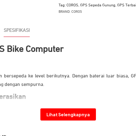
Tag:
COROS
,
GPS Sepeda Gunung
,
GPS Terba
BRAND:
COROS
SPESIFIKASI
S Bike Computer
 bersepeda ke level berikutnya. Dengan baterai luar biasa, G
ung dengan sempurna.
erasikan
h berwarna MIP 2,7 inci yang dapat dikustomisasi sepenuhnya
Lihat Selengkapnya
 di dalam ruangan berkat fitur adaptive backlight.
 navigasi cepat melalui sentuhan dan geseran, sehingga Anda b