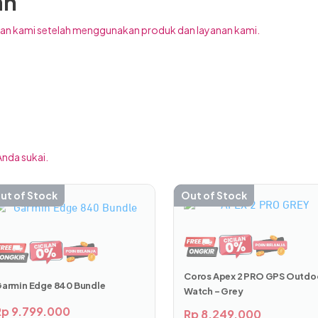
an
l dirancang agar tetap mudah dioperasikan meski mengenakan saru
an kami setelah menggunakan produk dan layanan kami.
nda sukai.
ut of Stock
Out of Stock
Coros Apex 2 PRO GPS Outdo
armin Edge 840 Bundle
Watch – Grey
Rp
9.799.000
Rp
8.249.000