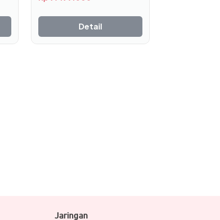
Detail
entara bodi berbahan premium dilengkapi
tang berdiameter 31.8 mm dan 25.4 mm,
Jaringan