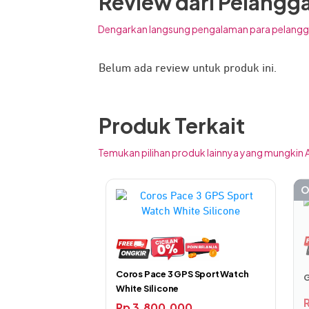
Review dari Pelangg
Selain itu, tombol tunggal dan dial digita
Dengarkan langsung pengalaman para pelangg
Desain Ringan dan Tangguh
Belum ada review untuk produk ini.
Produk Terkait
Temukan pilihan produk lainnya yang mungkin A
O
Coros Pace 3 GPS Sport Watch
G
White Silicone
Rp
3.800.000