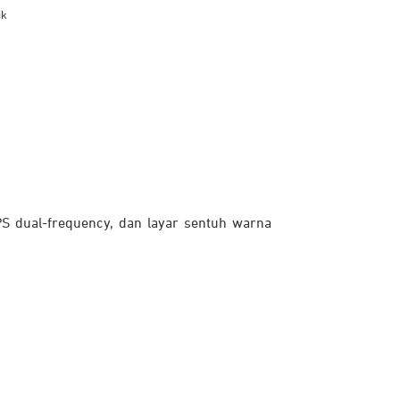
ik
PS dual-frequency, dan layar sentuh warna
, memberikan visibilitas luar biasa saat
isa tetap fokus di jalan tanpa terganggu.