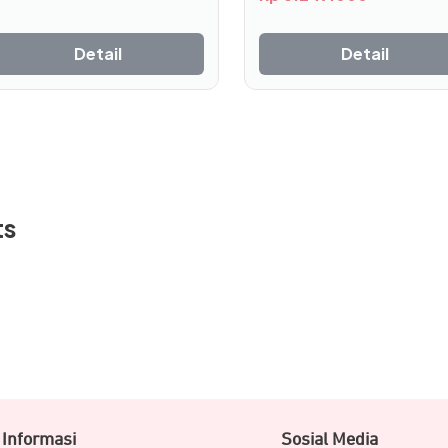
Detail
Detail
hanya 102 gram membantu meminimalkan hambatan angin, sem
ts
ya tahan di berbagai kondisi ekstrem.
ro out-front mount yang kokoh dan kompatibel dengan se
ntuk fleksibilitas pemasangan yang optimal.
ngan Solar Charging
Informasi
Sosial Media