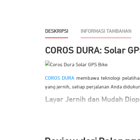
DESKRIPSI
INFORMASI TAMBAHAN
COROS DURA: Solar GP
COROS DURA
membawa teknologi pelatihan
yang jernih, setiap perjalanan Anda diduk
Layar Jernih dan Mudah Diop
GPS COROS
ini hadir dengan layar sentu
berkendara di bawah sinar matahari maupun
Layar yang sangat responsif memungkinkan