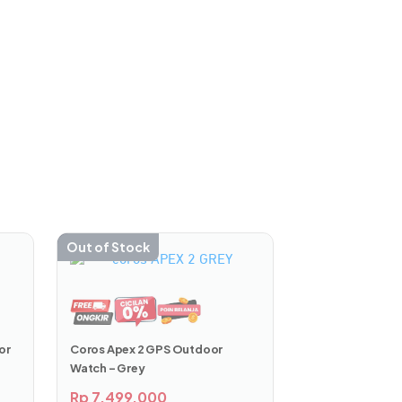
ng tangan atau saat cuaca buruk.
Out of Stock
or
Coros Apex 2 GPS Outdoor
Watch – Grey
Rp
7.499.000