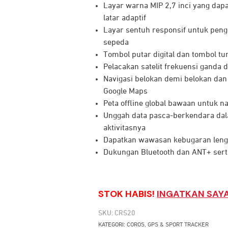
Layar warna MIP 2,7 inci yang da
latar adaptif
Layar sentuh responsif untuk pen
sepeda
Tombol putar digital dan tombol tu
Pelacakan satelit frekuensi ganda
Navigasi belokan demi belokan dan
Google Maps
Peta offline global bawaan untuk n
Unggah data pasca-berkendara dal
aktivitasnya
Dapatkan wawasan kebugaran leng
Dukungan Bluetooth dan ANT+ serta
STOK HABIS!
INGATKAN SAYA
SKU:
CRS20
KATEGORI:
COROS
,
GPS & SPORT TRACKER