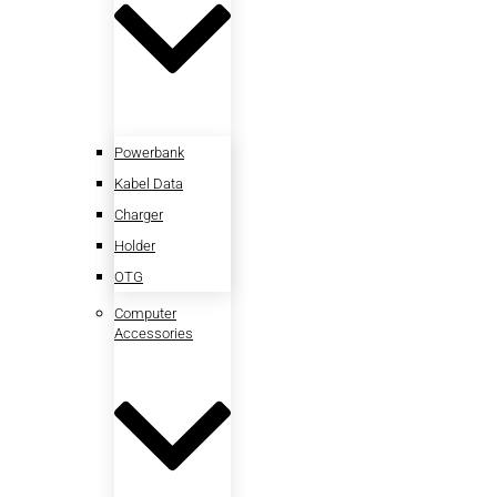
Powerbank
Kabel Data
Charger
Holder
OTG
Computer
Accessories