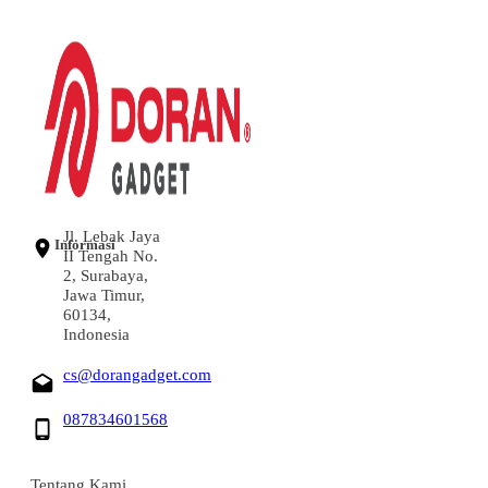
Jl. Lebak Jaya
Informasi
II Tengah No.
2, Surabaya,
Jawa Timur,
60134,
Indonesia
cs@dorangadget.com
087834601568
Tentang Kami