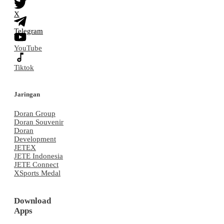
X
Telegram
YouTube
Tiktok
Jaringan
Doran Group
Doran Souvenir
Doran
Development
JETEX
JETE Indonesia
JETE Connect
XSports Medal
Download
Apps