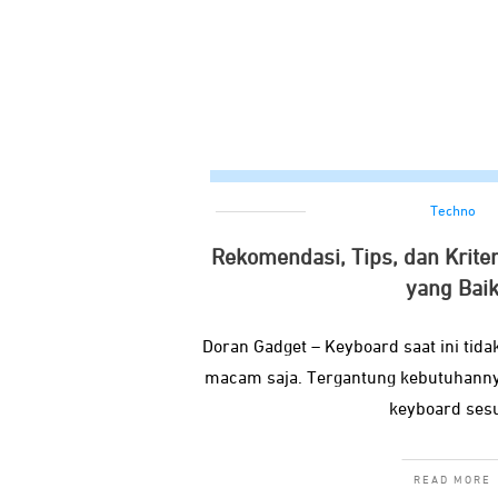
Techno
Rekomendasi, Tips, dan Krite
yang Bai
Doran Gadget – Keyboard saat ini tida
macam saja. Tergantung kebutuhanny
keyboard ses
READ MORE