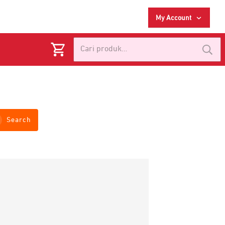
My Account
Pencarian
untuk:
Search