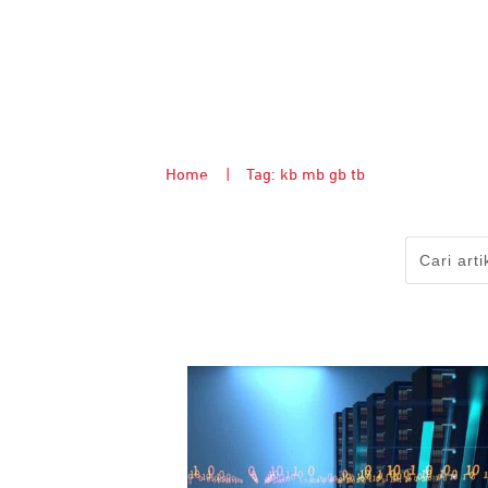
Home
|
Tag: kb mb gb tb