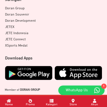
Doran Group
Doran Souvenir
Doran Development
JETEX
JETE Indonesia
JETE Connect
XSports Medal
Download Apps
1
Member of
DORAN GROUP
WhatsApp Us
Home
Promo
Kategori
Store
Akun