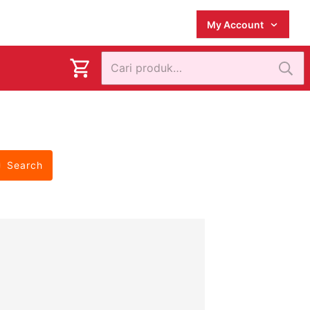
My Account
Pencarian
untuk:
Search