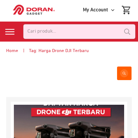
My Account
Pencarian
untuk:
Home
|
Tag: Harga Drone DJI Terbaru