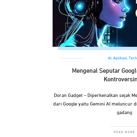
AI
,
Aplikasi
,
Tech
Mengenal Seputar Googl
Kontroversi
Doran Gadget – Diperkenalkan sejak Me
dari Google yaitu Gemini AI meluncur d
gadang
READ MORE