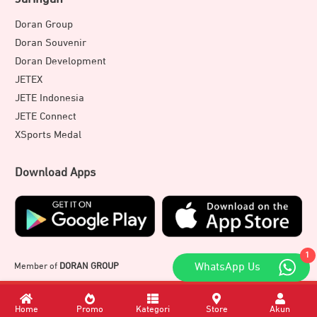
Doran Group
Doran Souvenir
Doran Development
JETEX
JETE Indonesia
JETE Connect
XSports Medal
Download Apps
1
Member of
DORAN GROUP
WhatsApp Us
Home
Promo
Kategori
Store
Akun