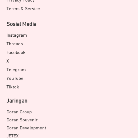
Privacy Policy
Terms & Service
Sosial Media
Instagram
Threads
Facebook
X
Telegram
Rasakan kenyamanan maksimal saat menggunakan
YouTube
smartphone. Dirancang dengan tepian melengkung, layar
Tiktok
smartphonemu akan terlindungi tanpa mengurangi
sensasi sentuhan. Swipe lebih mulus, nyaman
Jaringan
digenggam, dan tetap stylish, membuat setiap interaksi di
Doran Group
layar jadi lebih lancar dan menyenangkan.
Doran Souvenir
Doran Development
JETEX