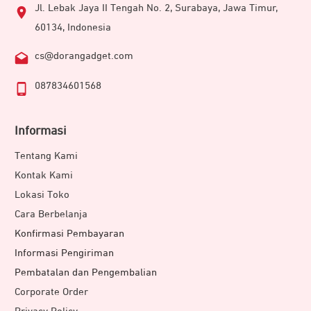
Jl. Lebak Jaya II Tengah No. 2, Surabaya, Jawa Timur,
60134, Indonesia
cs@dorangadget.com
Tempered glass JETE Shield Pro dirancang presisi hingga
sudut permukaan layar sekalipun. Dengan mengikuti
087834601568
bentuk layar, menjadikan tampilannya nyaman dilihat.
Selain itu, tidak mudah terkelupas dan menimbulkan
Informasi
gelembung untuk penggunaan dalam waktu lama.
Tentang Kami
Kontak Kami
Lokasi Toko
Cara Berbelanja
Konfirmasi Pembayaran
Informasi Pengiriman
Pembatalan dan Pengembalian
Corporate Order