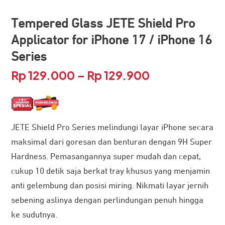
Tempered Glass JETE Shield Pro
Applicator for iPhone 17 / iPhone 16
Series
Rp
129.000
Rp
129.900
Rentang
–
harga:
Rp 129.000
JETE Shield Pro Series melindungi layar iPhone secara
hingga
maksimal dari goresan dan benturan dengan 9H Super
Rp 129.900
Hardness. Pemasangannya super mudah dan cepat,
cukup 10 detik saja berkat tray khusus yang menjamin
anti gelembung dan posisi miring. Nikmati layar jernih
sebening aslinya dengan perlindungan penuh hingga
ke sudutnya.