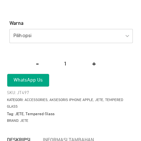
Warna
Pilih opsi
-
+
Kuantitas
Tempered
WhatsApp Us
Glass
JETE
SKU:
JT497
Shield
KATEGORI:
ACCESSORIES
,
AKSESORIS IPHONE APPLE
,
JETE
,
TEMPERED
Pro
GLASS
Applicator
Tag:
JETE
,
Tempered Glass
for
BRAND:
JETE
iPhone
17
DESKRIPSI
INFORMASI TAMBAHAN