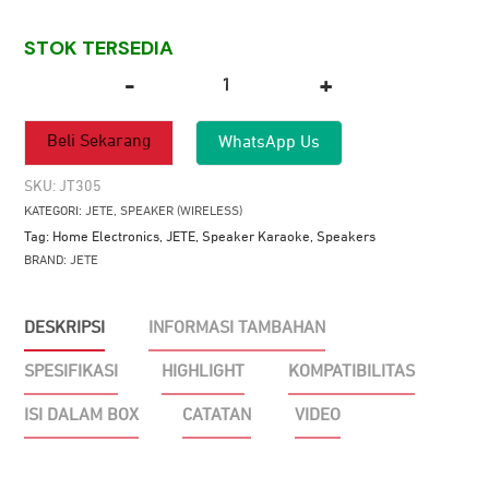
STOK TERSEDIA
-
+
Kuantitas
Speaker
Beli Sekarang
WhatsApp Us
JETE
SB2
SKU:
JT305
KATEGORI:
JETE
,
SPEAKER (WIRELESS)
Tag:
Home Electronics
,
JETE
,
Speaker Karaoke
,
Speakers
BRAND:
JETE
DESKRIPSI
INFORMASI TAMBAHAN
SPESIFIKASI
HIGHLIGHT
KOMPATIBILITAS
ISI DALAM BOX
CATATAN
VIDEO