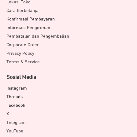
Lokasi Toko
Cara Berbelanja
Konfirmasi Pembayaran
Informasi Pengiriman
Pembatalan dan Pengembalian
Corporate Order
Privacy Policy
Gabungkan dua unit speaker JETE SB2 Series jadi satu
Terms & Service
koneksi untuk hasil maksimal. Pengguna dapat
menggabungkannya untuk mengaktifkan mode TWS.
Sosial Media
Dengan begitu, speaker akan beralih ke efek stereo saat
Instagram
memutar lagu bersama-sama
Threads
Facebook
X
Telegram
YouTube