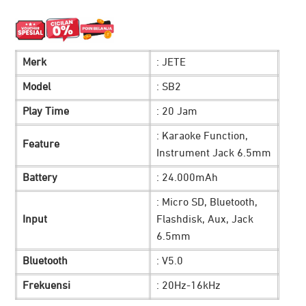
aslinya
saat
adalah:
ini
Merk
: JETE
Rp 5.499.000.
adalah:
Model
: SB2
Rp 2.950.0
Play Time
: 20 Jam
: Karaoke Function,
Feature
Instrument Jack 6.5mm
Battery
: 24.000mAh
: Micro SD, Bluetooth,
Input
Flashdisk, Aux, Jack
6.5mm
Bluetooth
: V5.0
Frekuensi
: 20Hz-16kHz