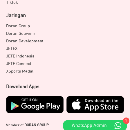
Tiktok
Jaringan
Doran Group
Doran Souvenir
Doran Development
JETEX
JETE Indonesia
JETE Connect
XSports Medal
Download Apps
Penggunaan di luar ruangan tak menjadi masalah.
Dilengkapi fitur IPX6 membuat perangkat tahan terkena
percikan air, debu, dan keringat. Selain itu, speaker
1
mudah dibersihkan saat terkena debu setelah pemakaian
Member of
DORAN GROUP
WhatsApp Admin