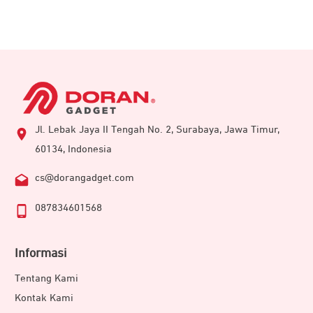
Tak perlu khawatir kehabisan baterai saat digunakan.
Dengan sekali pengisian daya sampai penuh, maka bisa
digunakan hingga 6-7 jam. Dibekali baterai 24.000 mAh,
mendukung untuk waktu
standby
hingga 20 jam.
Pengguna bisa mengisi daya dengan kabel port Type-C.
Jl. Lebak Jaya II Tengah No. 2, Surabaya, Jawa Timur,
60134, Indonesia
cs@dorangadget.com
087834601568
Informasi
Tentang Kami
Kontak Kami