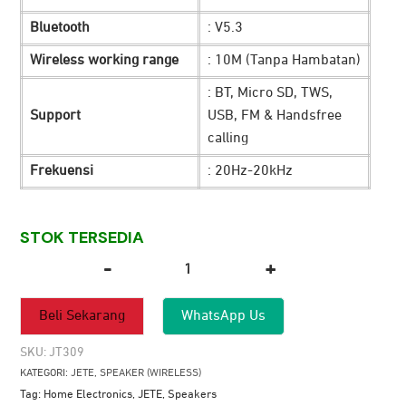
Rp 249.900.
Bluetooth
: V5.3
Wireless working range
: 10M (Tanpa Hambatan)
: BT, Micro SD, TWS,
Support
USB, FM & Handsfree
calling
Frekuensi
: 20Hz-20kHz
STOK TERSEDIA
-
+
Kuantitas
Speaker
Beli Sekarang
WhatsApp Us
JETE
S101
SKU:
JT309
KATEGORI:
JETE
,
SPEAKER (WIRELESS)
Tag:
Home Electronics
,
JETE
,
Speakers