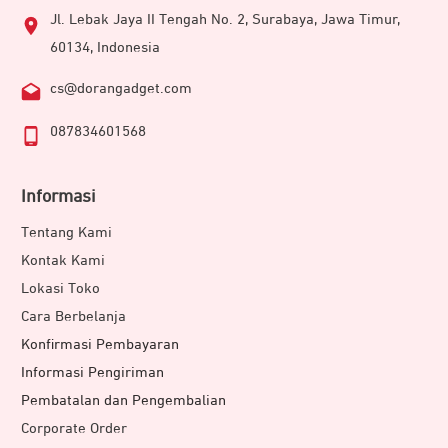
Jl. Lebak Jaya II Tengah No. 2, Surabaya, Jawa Timur,
Perangkat
speaker Bluetooth
ini dibekali
output power
60134, Indonesia
10W. Dengan dual output masing-masing 5W membuat
cs@dorangadget.com
output audio lebih baik. Suara yang muncul pun lebih
detail, jernih, dan tampak nyata. Cocok diaplikasikan
087834601568
untuk berbagai genre musik dan konten lainnya.
Informasi
Tentang Kami
Kontak Kami
Lokasi Toko
Cara Berbelanja
Konfirmasi Pembayaran
Informasi Pengiriman
Pembatalan dan Pengembalian
Corporate Order