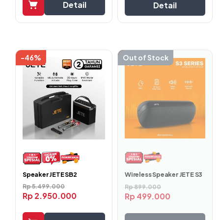
Detail
Detail
-46%
-44%
Out of Stock
Wireless Speaker JETE S3
Speaker JETE SB2
Rp
5.499.000
Rp
899.000
Rp
2.950.000
Rp
499.000