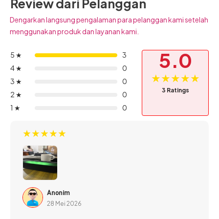
Review dari Pelanggan
Dengarkan langsung pengalaman para pelanggan kami setelah
menggunakan produk dan layanan kami.
5.0
5 ★
3
4 ★
0
★★★★★
Speaker Bluetooth JETE S101 Series adalah pilihan tepat
3 ★
0
3 Ratings
bagi pengguna yang dalam mendengarkan musik tak
2 ★
0
terlupakan. Dengan teknologi audio terkini, desain yang
1 ★
0
ringkas, dan baterai yang tangguh, memberikan
★★★★★
pengalaman terbaik.
Anonim
28 Mei 2026