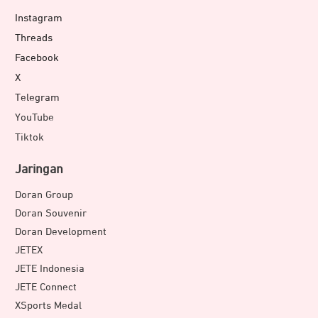
Dengan ketahanan tinggi dan performa yang telah
Instagram
dioptimalkan, SkyHawk menghadirkan solusi
Threads
penyimpanan berkapasitas besar yang siap
Facebook
mengakomodasi sistem pengawasan modern tanpa
X
kompromi.
Telegram
Layanan Pemulihan Data
YouTube
Tiktok
Jaringan
Doran Group
Doran Souvenir
Doran Development
JETEX
JETE Indonesia
JETE Connect
XSports Medal
SkyHawk menghadirkan layanan Rescue Data Recovery,