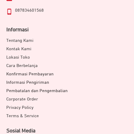
087834601568
Informasi
Tentang Kami
Kontak Kami
Lokasi Toko
Cara Berbelanja
Konfirmasi Pembayaran
Perangkat Seagate
dirancang khusus untuk sistem
Informasi Pengiriman
pengawasan dan menawarkan kompatibilitas luas dengan
Pembatalan dan Pengembalian
berbagai DVR dan NVR terkemuka. Mendukung hingga 64
Corporate Order
kamera HD secara bersamaan, Seagate SkyHawk
Privacy Policy
memastikan kinerja yang stabil dan andal untuk
Terms & Service
kebutuhan pengawasan berkelanjutan.
Sosial Media