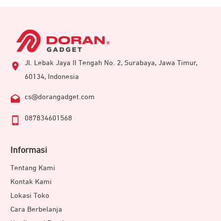
data digital.
Dukungan Mylio Photos+
Jl. Lebak Jaya II Tengah No. 2, Surabaya, Jawa Timur,
60134, Indonesia
cs@dorangadget.com
087834601568
Informasi
Kini, Anda bisa mengotrol konten favorit dengan Mylio
Tentang Kami
Photos+. Mulai dari merapikan, mengatur, hingga
Kontak Kami
menyempurnakan foto maupun video dengan
Lokasi Toko
berlangganan gratis selama 6 bulan. Penggua dapat
Cara Berbelanja
menggabungkan media yang belum tertata dalam sebuah