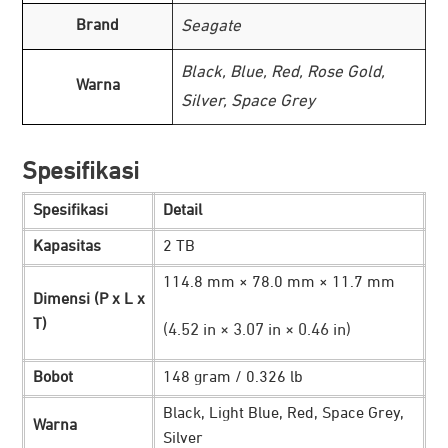
Seagate One Touch HDD
hadir dengan desain ringkas dan
Brand
Seagate
pilihan kapasitas yang beragam, memudahkan Anda
menyimpan dan mengelola file penting seperti arsip pajak
Black, Blue, Red, Rose Gold,
Warna
hingga foto beresolusi tinggi. Dilengkapi fitur
Silver, Space Grey
pencadangan otomatis serta perlindungan sandi dan
enkripsi AES-256 tingkat tinggi, One Touch memastikan
Spesifikasi
data Anda tetap aman dan mudah diakses kapan saja.
Spesifikasi
Detail
Lebih Ringkas, Simpan Data dengan
Cerdas
Kapasitas
2 TB
114.8 mm × 78.0 mm × 11.7 mm
Dimensi (P x L x
T)
(4.52 in × 3.07 in × 0.46 in)
Bobot
148 gram / 0.326 lb
Black, Light Blue, Red, Space Grey,
Warna
Silver