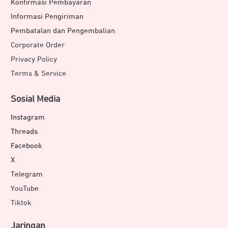
Konfirmasi Pembayaran
library yang terlindungi dengan baik.*
Informasi Pengiriman
Pembatalan dan Pengembalian
*Catatan:
Penawaran ini tidak tersedia di semua negara.
Corporate Order
Langganan Mylio Photos+ selama 6 bulan dapat
Privacy Policy
ditukarkan saat pendaftaran produk.
Terms & Service
Tersedia Paket Dropbox Backup
Sosial Media
Instagram
Threads
Facebook
X
Telegram
YouTube
Tiktok
Jaringan