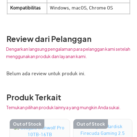
Kompatibilitas
Windows, macOS, Chrome OS
Seagate
One Touch HDD menawarkan kemudahan dan
kenyamanan penggunaan. Tersedia dalam berbagai
Review dari Pelanggan
pilihan warna dan kapasitas yang dirancang untuk
Dengarkan langsung pengalaman para pelanggan kami setelah
menyesuaikan kebutuhan pengguna. Dengan desain yang
menggunakan produk dan layanan kami.
ringkas, kini menyimpan dokumen penting seperti arsip
pajak tahunan hingga koleksi foto dan beresolusi tinggi
Belum ada review untuk produk ini.
dapat dikelola dengan cerdas. .
Sistem Enkripsi, Lindungi Data Semakin
Produk Terkait
Aman
Temukan pilihan produk lainnya yang mungkin Anda sukai.
Out of Stock
Out of Stock
Produk
Produk
ini
ini