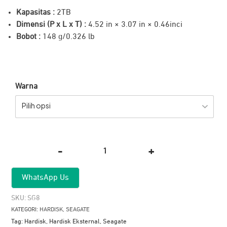
Kapasitas :
2TB
Dimensi (P x L x T) :
4.52 in × 3.07 in × 0.46inci
Bobot :
148 g/0.326 lb
Warna
Pilih opsi
-
+
Kuantitas
Seagate
WhatsApp Us
Hardisk
One
SKU:
SG8
Touch
KATEGORI:
HARDISK
,
SEAGATE
2,5"
Tag:
Hardisk
,
Hardisk Eksternal
,
Seagate