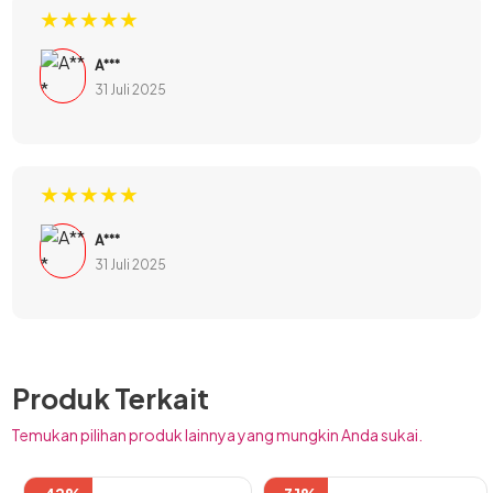
★★★★★
A***
31 Juli 2025
★★★★★
Desain portable yang diadopsi pada model kipas angin ini
A***
31 Juli 2025
memungkinkannya untuk dibawa ke mana saja dengan
mudah. Bobotnya sendiri hanya sekitar 129 gram, sehingga
sangat ringkas untuk dibawa dan disimpan ke dalam tas
kecil sekalipun tanpa memakan ruang. Sangat ideal untuk
Produk Terkait
dibawa saat traveling. Tersedia tiga pilihan warna yang
dapat Anda pilih sesuai dengan karakter, mulai dari white,
Temukan pilihan produk lainnya yang mungkin Anda sukai.
green, dan peach.