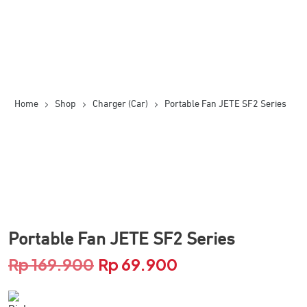
Home
Shop
Charger (Car)
Portable Fan JETE SF2 Series
Portable Fan JETE SF2 Series
Rp
169.900
Rp
69.900
Harga
Harga
aslinya
saat