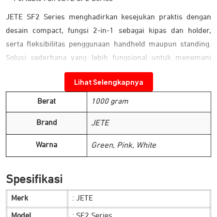
JETE SF2 Series menghadirkan kesejukan praktis dengan
desain compact, fungsi 2-in-1 sebagai kipas dan holder,
serta fleksibilitas penggunaan handheld maupun standing.
Solusi sederhana yang lebih fungsional untuk menemani
aktivitas harian Anda.
Lihat Selengkapnya
Kipas yang Ringkas dan Multifungsi
Berat
1000 gram
Brand
JETE
Warna
Green, Pink, White
Spesifikasi
Merk
: JETE
Model
: SF2 Series