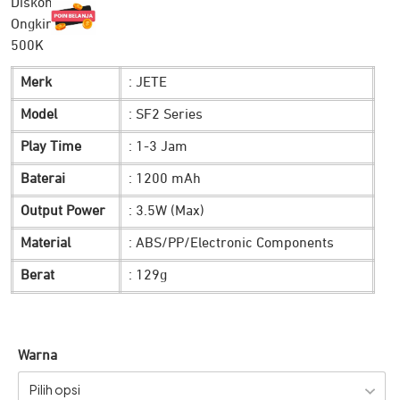
adalah:
ini
Rp 169.900.
adalah:
Merk
: JETE
Rp 69.900.
Model
: SF2 Series
Play Time
: 1-3 Jam
Baterai
: 1200 mAh
Output Power
: 3.5W (Max)
Material
: ABS/PP/Electronic Components
Berat
: 129g
Warna
Pilih opsi