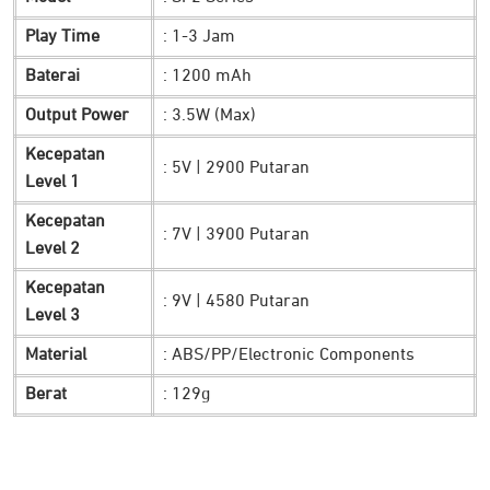
JETE SF2
dirancang sebagai solusi praktis yang tidak hanya
Play Time
: 1-3 Jam
memberikan kesejukan, tetapi juga fungsi tambahan. Selain
Baterai
: 1200 mAh
digunakan sebagai kipas portable, produk ini juga dapat
difungsikan sebagai holder smartphone. Cukup letakkan
Output Power
: 3.5W (Max)
perangkat Anda di bagian bawah, dan nikmati konten favorit
Kecepatan
: 5V | 2900 Putaran
dengan posisi yang lebih nyaman tanpa perlu aksesori
Level 1
tambahan. Anda juga bisa menggunakannya dalam dua
Kecepatan
: 7V | 3900 Putaran
mode yakni digenggam maupun diletakkan di meja dengan
Level 2
tetap stabil.
Kecepatan
: 9V | 4580 Putaran
Pilih Level Kecepatan Sesuai Kebutuhan
Level 3
Material
: ABS/PP/Electronic Components
Berat
: 129g