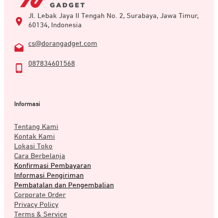
Jl. Lebak Jaya II Tengah No. 2, Surabaya, Jawa Timur,
60134, Indonesia
cs@dorangadget.com
087834601568
Informasi
Selain memeiliki berbagai fitur unggulan, OTG JETE
USB memiliki desain yang ergonomis. Dengan begitu
Tentang Kami
pengguna bisa menyimpannya di mana saja tanpa
Kontak Kami
memakan tempat. Mulai dari di saku, dalam tas, dan
Lokasi Toko
tempat aman lainnya.
Cara Berbelanja
Konfirmasi Pembayaran
Informasi Pengiriman
Pembatalan dan Pengembalian
Corporate Order
Privacy Policy
Terms & Service