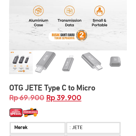
OTG JETE Type C to Micro
Rp
69.900
Rp
39.900
Harga
Harga
aslinya
saat
adalah:
ini
Rp 69.900.
adalah:
Merek
: JETE
Rp 39.900.