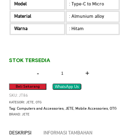
Model
: Type-C to Micro
Material
: Almunium alloy
Warna
: Hitam
STOK TERSEDIA
-
+
Kuantitas
OTG
WhatsApp Us
Beli Sekarang
JETE
Type
SKU:
JT86
C
KATEGORI:
JETE
,
OTG
to
Tag:
Computers and Accessories
,
JETE
,
Mobile Accessories
,
OTG
Micro
BRAND:
JETE
DESKRIPSI
INFORMASI TAMBAHAN