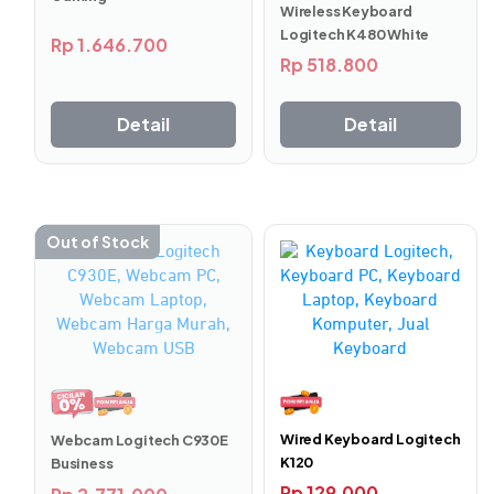
Wireless Keyboard
Logitech K480 White
Rp
1.646.700
Rp
518.800
Detail
Detail
Out of Stock
Wired Keyboard Logitech
Webcam Logitech C930E
K120
Business
Rp
129.000