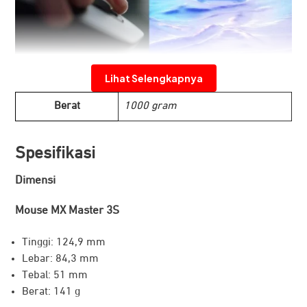
Bisa merasakannya – nyaris tidak mendengarnya
Lihat Selengkapnya
Memperkenalkan Quiet Clicks – berkarya, menciptakan,
Berat
1000 gram
dan beraksi dengan nuansa klik yang sama, tetapi lebih
hening. Quiet Click menghadirkan umpan balik tactile
Spesifikasi
lembut yang memuaskan dengan noise klik berkurang
sebesar 90%. Tambahkan scroll wheel elektromagnetik
Dimensi
MagSpeed yang sangat hening untuk pengalaman kinerja
tinggi tanpa gangguan sama sekali.
Mouse MX Master 3S
Tinggi: 124,9 mm
Lebar: 84,3 mm
Tebal: 51 mm
Berat: 141 g