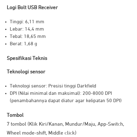
Logi Bolt USB Receiver
Tinggi: 6,11 mm
Lebar: 14,4 mm
Tebal: 18,65 mm
Penelusuran DPI 8k di setiap permukaan
Berat: 1,68 g
MX Master 3S dilengkapi dengan sensor kami yang paling
akurat dengan presisi dan ketanggapan generasi terbaru.
Spesifikasi Teknis
Sensor optik 8.000 DPI dapat menelusuri hampir di mana
Teknologi sensor
pun, bahkan di permukaan kaca. Kamu dapat
menyesuaikan sensitivitas penelusuran di Logi Options+
Teknologi sensor: Presisi tinggi Darkfield
dan tetapkan level yang tepat untuk alur kerjamu dan
DPI (Nilai minimal dan maksimal): 200-8000 DPI
resolusi layar.
(penambahannya dapat diatur agar kelipatan 50 DPI)
Tombol
7 tombol (Klik Kiri/Kanan, Mundur/Maju, App-Switch,
Wheel mode-shift, Middle click)