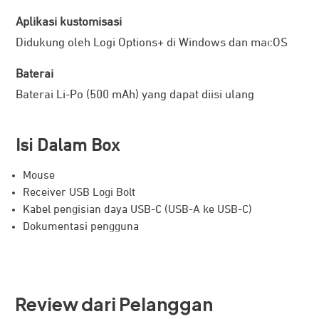
Aplikasi kustomisasi
Didukung oleh Logi Options+ di Windows dan macOS
Baterai
Baterai Li-Po (500 mAh) yang dapat diisi ulang
Lakukan lebih banyak dengan Logi Options+
Lakukan lebih banyak dengan mouse-mu menggunakan
Logi Options+. Kompatibel dengan semua perangkat dan
Isi Dalam Box
sistem operasi menggunakan Flow, mengkustomisasi
Mouse
tombol individu, menetapkan kecepatan penelusuran,
Receiver USB Logi Bolt
menggunakan kustomisasi khusus-aplikasi yang sudah
Kabel pengisian daya USB-C (USB-A ke USB-C)
ditetapkan sebelumnya, dan Smart Action untuk
Dokumentasi pengguna
mengoptimalkan hampir setiap aspek alur kerjamu.
Review dari Pelanggan